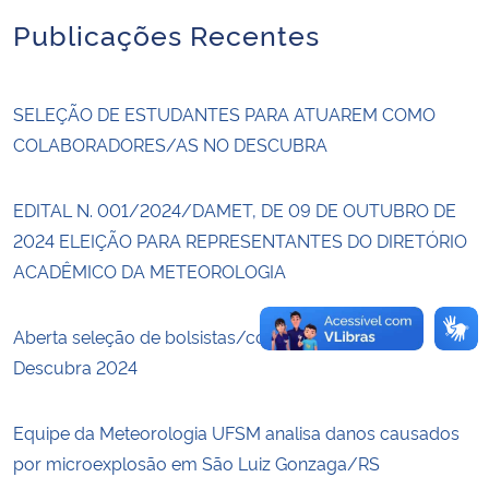
Publicações Recentes
Secretaria-Geral
Secretaria de Governo
SELEÇÃO DE ESTUDANTES PARA ATUAREM COMO
COLABORADORES/AS NO DESCUBRA
Gabinete de Segurança Institucional
EDITAL N. 001/2024/DAMET, DE 09 DE OUTUBRO DE
Advocacia-Geral da União
2024 ELEIÇÃO PARA REPRESENTANTES DO DIRETÓRIO
ACADÊMICO DA METEOROLOGIA
Banco Central do Brasil
Aberta seleção de bolsistas/colaboradores para o
Planalto
Descubra 2024
Equipe da Meteorologia UFSM analisa danos causados
por microexplosão em São Luiz Gonzaga/RS