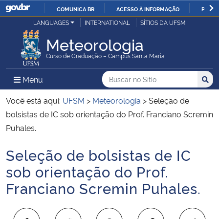
COMUNICA BR
ACESSO À INFORMAÇÃO
PARTI
Casa Civil
LANGUAGES
INTERNATIONAL
SÍTIOS DA UFSM
IR
PARA
Meteorologia
Ministério da Justiça e Segurança Pública
O
Curso de Graduação – Campus Santa Maria
CONTEÚDO
Ministério da Defesa
Buscar no no Sítio
Busca
Busca:
Menu Principal do Sítio
Menu
Busc
Ministério das Relações Exteriores
Você está aqui:
UFSM
>
Meteorologia
>
Seleção de
bolsistas de IC sob orientação do Prof. Franciano Scremin
Ministério da Economia
Puhales.
Seleção de bolsistas de IC
Ministério da Infraestrutura
Início do conteúdo
sob orientação do Prof.
Ministério da Agricultura, Pecuária e Abastecimento
Franciano Scremin Puhales.
Ministério da Educação