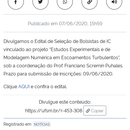
Copiar para área 
Ministério da Cidadania
Ministério da Saúde
Publicado em
07/06/2020, 15h59
Ministério de Minas e Energia
Divulgamos o Edital de Seleção de Bolsistas de IC
vinculado ao projeto “Estudos Experimentais e de
Ministério da Ciência, Tecnologia, Inovações e Comunicações
Modelagem Numérica em Escoamentos Turbulentos”,
sob a coordenação do Prof. Franciano Scremin Puhales.
Ministério do Meio Ambiente
Prazo para submissão de inscrições: 09/06/2020.
Ministério do Turismo
Clique
AQUI
e confira o edital.
Ministério do Desenvolvimento Regional
Divulgue este conteúdo:
https://ufsm.br/r-453-308
Copiar
Controladoria-Geral da União
para área de trans
Registrado em
NOTÍCIAS
Ministério da Mulher, da Família e dos Direitos Humanos