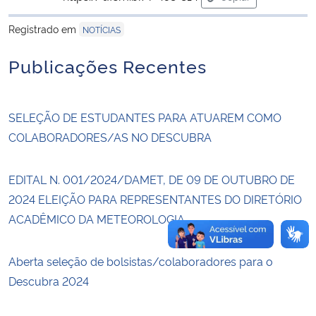
para área de trans
Registrado em
NOTÍCIAS
Secretaria-Geral
Publicações Recentes
Secretaria de Governo
Gabinete de Segurança Institucional
SELEÇÃO DE ESTUDANTES PARA ATUAREM COMO
COLABORADORES/AS NO DESCUBRA
Advocacia-Geral da União
EDITAL N. 001/2024/DAMET, DE 09 DE OUTUBRO DE
Banco Central do Brasil
2024 ELEIÇÃO PARA REPRESENTANTES DO DIRETÓRIO
ACADÊMICO DA METEOROLOGIA
Planalto
Aberta seleção de bolsistas/colaboradores para o
Descubra 2024