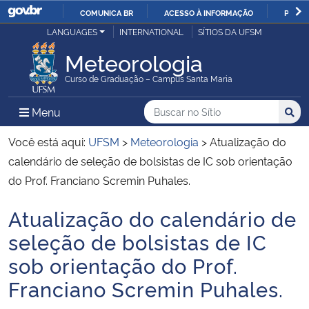
COMUNICA BR
ACESSO À INFORMAÇÃO
PARTI
Casa Civil
LANGUAGES
INTERNATIONAL
SÍTIOS DA UFSM
IR
PARA
Meteorologia
Ministério da Justiça e Segurança Pública
O
Curso de Graduação – Campus Santa Maria
CONTEÚDO
Ministério da Defesa
Buscar no no Sítio
Busca
Busca:
Menu Principal do Sítio
Menu
Busc
Ministério das Relações Exteriores
Você está aqui:
UFSM
>
Meteorologia
>
Atualização do
calendário de seleção de bolsistas de IC sob orientação
Ministério da Economia
do Prof. Franciano Scremin Puhales.
Atualização do calendário de
Ministério da Infraestrutura
Início do conteúdo
seleção de bolsistas de IC
Ministério da Agricultura, Pecuária e Abastecimento
sob orientação do Prof.
Franciano Scremin Puhales.
Ministério da Educação