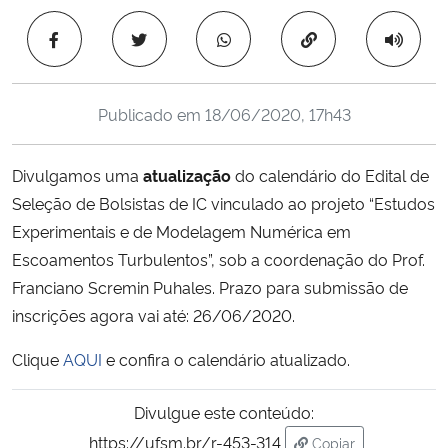
Ministério da Cidadania
Copiar para área 
Ministério da Saúde
Publicado em
18/06/2020, 17h43
Ministério de Minas e Energia
Divulgamos uma
atualização
do calendário do Edital de
Ministério da Ciência, Tecnologia, Inovações e Comunicações
Seleção de Bolsistas de IC vinculado ao projeto “Estudos
Experimentais e de Modelagem Numérica em
Ministério do Meio Ambiente
Escoamentos Turbulentos”, sob a coordenação do Prof.
Ministério do Turismo
Franciano Scremin Puhales. Prazo para submissão de
inscrições agora vai até: 26/06/2020.
Ministério do Desenvolvimento Regional
Clique
AQUI
e confira o calendário atualizado.
Controladoria-Geral da União
Divulgue este conteúdo:
https://ufsm.br/r-453-314
Ministério da Mulher, da Família e dos Direitos Humanos
Copiar