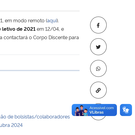
21, em modo remoto (
aqui
).
e letivo de 2021
em 12/04, e
 contactará o Corpo Discente para
 transferência
Copiar para áre
ção de bolsistas/colaboradores
cubra 2024