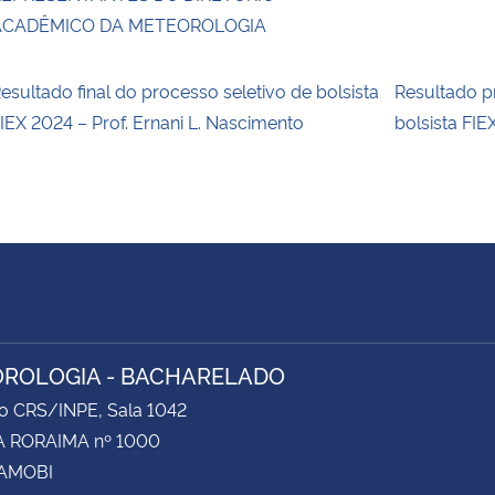
ACADÊMICO DA METEOROLOGIA
esultado final do processo seletivo de bolsista
Resultado p
IEX 2024 – Prof. Ernani L. Nascimento
bolsista FIE
ROLOGIA - BACHARELADO
do CRS/INPE, Sala 1042
 RORAIMA nº 1000
CAMOBI