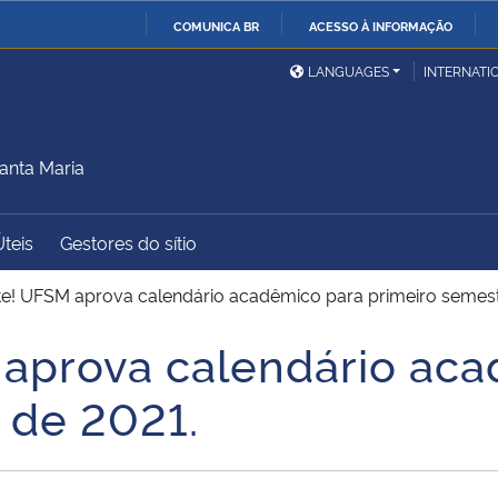
COMUNICA BR
ACESSO À INFORMAÇÃO
Ministério da Defesa
Ministério das Relações
Mini
IR
LANGUAGES
INTERNATI
Exteriores
PARA
a
O
Ministério da Cidadania
Ministério da Saúde
Mini
CONTEÚDO
anta Maria
Úteis
Gestores do sítio
Ministério do
Controladoria-Geral da
Mini
Desenvolvimento Regional
União
Famí
e! UFSM aprova calendário acadêmico para primeiro semest
Hum
aprova calendário aca
Advocacia-Geral da União
Banco Central do Brasil
Plan
 de 2021.