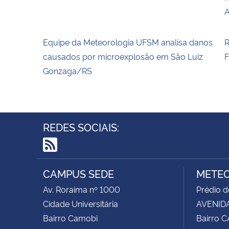
Equipe da Meteorologia UFSM analisa danos
R
causados por microexplosão em São Luiz
F
Gonzaga/RS
REDES SOCIAIS:
RSS
CAMPUS SEDE
METEO
Av. Roraima nº 1000
Prédio 
Cidade Universitária
AVENIDA
Bairro Camobi
Bairro 