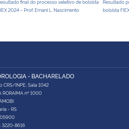
esultado final do processo seletivo de bolsista
Resultado p
IEX 2024 – Prof. Ernani L. Nascimento
bolsista FIE
ROLOGIA - BACHARELADO
do CRS/INPE, Sala 1042
 RORAIMA nº 1000
CAMOBI
ria - RS
105900
: 3220-8616