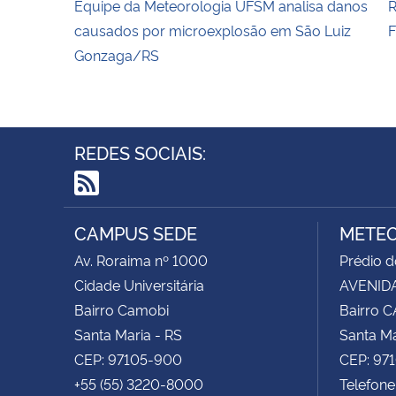
Equipe da Meteorologia UFSM analisa danos
R
causados por microexplosão em São Luiz
F
Gonzaga/RS
REDES SOCIAIS:
RSS
CAMPUS SEDE
METEO
Av. Roraima nº 1000
Prédio 
Cidade Universitária
AVENIDA
Bairro Camobi
Bairro 
Santa Maria - RS
Santa Ma
CEP: 97105-900
CEP: 97
+55 (55) 3220-8000
Telefone