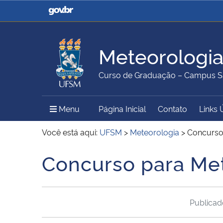
Casa Civil
Ministério da Justiça e
Segurança Pública
Meteorologi
Ministério da Agricultura,
Ministério da Educação
Curso de Graduação – Campus S
Pecuária e Abastecimento
Menu Principal do Sítio
Menu
Página Inicial
Contato
Links 
Ministério do Meio Ambiente
Ministério do Turismo
Você está aqui:
UFSM
>
Meteorologia
>
Concurso
Concurso para Me
Início do conteúdo
Secretaria de Governo
Gabinete de Segurança
Institucional
Publica