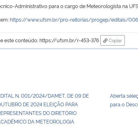
écnico-Administrativo para o cargo de Meteorologista na UF
 em:
https://www.ufsm.br/pro-reitorias/progep/editais/0
e este conteúdo:
https://ufsm.br/r-453-376
Copiar
para área de
DITAL N. 001/2024/DAMET, DE 09 DE
Aberta sele
OUTUBRO DE 2024 ELEIÇÃO PARA
para o Des
REPRESENTANTES DO DIRETÓRIO
ACADÊMICO DA METEOROLOGIA