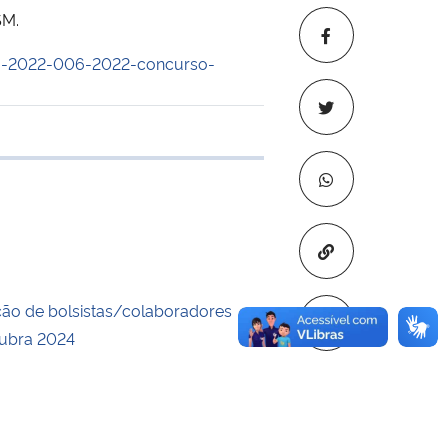
SM.
06-2022-006-2022-concurso-
 transferência
Copiar para áre
ção de bolsistas/colaboradores
cubra 2024