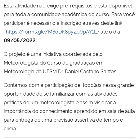
Esta atividade não exige pré-requisitos e está disponível
para toda a comunidade acadêmica do curso. Para você
Secretaria-Geral
participar é necessário a inscrição através deste link
:
https://forms.gle/M3oDK8pyZo9pAY1L7
até o dia
Secretaria de Governo
09/05/2022.
Gabinete de Segurança Institucional
O projeto é uma iniciativa coordenada pelo
Meteorologista do Curso de graduação em
Advocacia-Geral da União
Meteorologia da UFSM Dr. Daniel Caetano Santos.
Banco Central do Brasil
Contamos com a participação de todo(a)s nessa grande
oportunidade de se familiarizar com as atividades
Planalto
práticas de um meteorologista e assim visionar a
importância do conhecimento aprendido em sala de aula
para entrega de uma previsão assertiva do tempo e
clima.