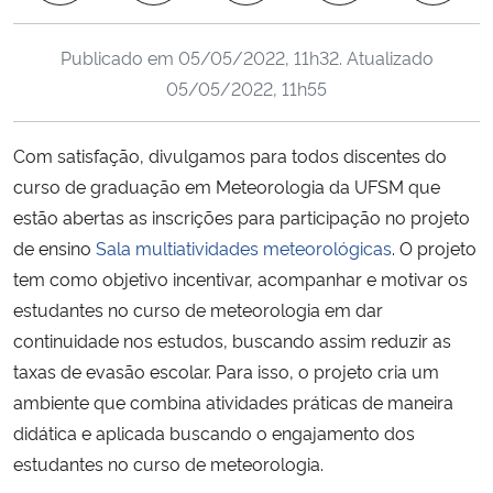
Ministério da Cidadania
Publicado em
05/05/2022, 11h32
. Atualizado
Ministério da Saúde
05/05/2022, 11h55
Ministério de Minas e Energia
Com satisfação, divulgamos para todos discentes do
curso de graduação em Meteorologia da UFSM que
Ministério da Ciência, Tecnologia, Inovações e Comunicações
estão abertas as inscrições para participação no projeto
de ensino
Sala multiatividades meteorológicas
. O projeto
Ministério do Meio Ambiente
tem como objetivo incentivar, acompanhar e motivar os
estudantes no curso de meteorologia em dar
Ministério do Turismo
continuidade nos estudos, buscando assim reduzir as
taxas de evasão escolar. Para isso, o projeto cria um
Ministério do Desenvolvimento Regional
ambiente que combina atividades práticas de maneira
Controladoria-Geral da União
didática e aplicada buscando o engajamento dos
estudantes no curso de meteorologia.
Ministério da Mulher, da Família e dos Direitos Humanos