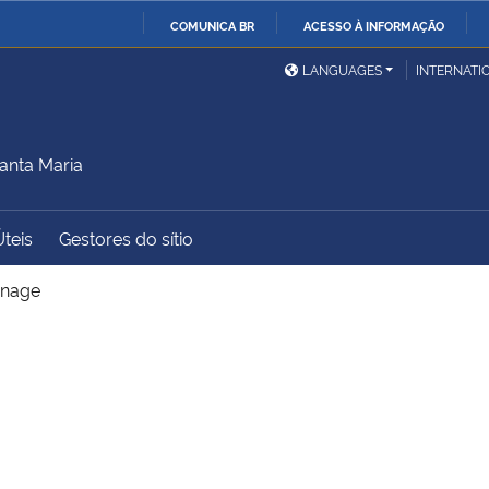
COMUNICA BR
ACESSO À INFORMAÇÃO
Ministério da Defesa
Ministério das Relações
Mini
IR
LANGUAGES
INTERNATI
Exteriores
PARA
a
O
Ministério da Cidadania
Ministério da Saúde
Mini
CONTEÚDO
anta Maria
Úteis
Gestores do sítio
Ministério do
Controladoria-Geral da
Mini
Desenvolvimento Regional
União
Famí
ignage
Hum
Advocacia-Geral da União
Banco Central do Brasil
Plan