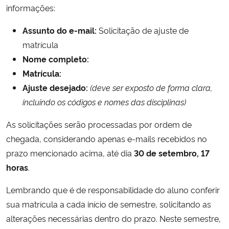
informações:
Secretaria-Geral
Assunto do e-mail:
Solicitação de ajuste de
matrícula
Secretaria de Governo
Nome completo:
Matrícula:
Gabinete de Segurança Institucional
Ajuste desejado:
(deve ser exposto de forma clara,
incluindo os códigos e nomes das disciplinas)
Advocacia-Geral da União
As solicitações serão processadas por ordem de
Banco Central do Brasil
chegada, considerando apenas e-mails recebidos no
prazo mencionado acima, até dia
30
de setembro, 17
Planalto
horas
.
Lembrando que é de responsabilidade do aluno conferir
sua matrícula a cada início de semestre, solicitando as
alterações necessárias dentro do prazo. Neste semestre,