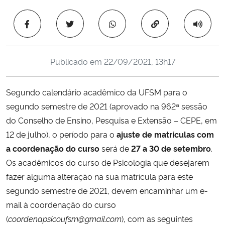
Ministério da Cidadania
Copiar para área 
Ministério da Saúde
Publicado em
22/09/2021, 13h17
Ministério de Minas e Energia
Ministério da Ciência, Tecnologia, Inovações e Comunicações
Segundo calendário acadêmico da UFSM para o
segundo semestre de 2021 (aprovado na 962ª sessão
Ministério do Meio Ambiente
do Conselho de Ensino, Pesquisa e Extensão – CEPE, em
12 de julho), o período para o
ajuste de matrículas com
Ministério do Turismo
a coordenação do curso
será de
27 a 30 de setembro
.
Os acadêmicos do curso de Psicologia que desejarem
Ministério do Desenvolvimento Regional
fazer alguma alteração na sua matrícula para este
segundo semestre de 2021, devem encaminhar um e-
Controladoria-Geral da União
mail à coordenação do curso
(
coordenapsicoufsm@gmail.com
), com as seguintes
Ministério da Mulher, da Família e dos Direitos Humanos