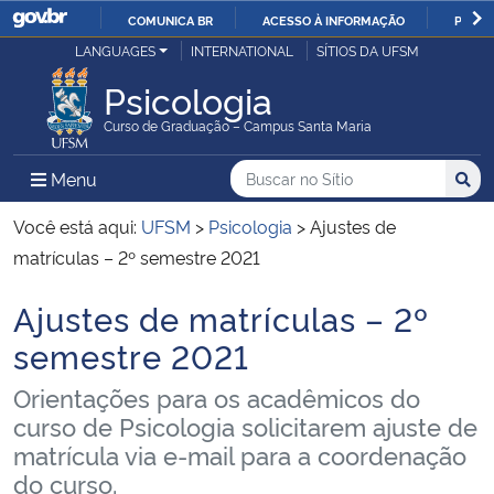
COMUNICA BR
ACESSO À INFORMAÇÃO
PARTI
Casa Civil
LANGUAGES
INTERNATIONAL
SÍTIOS DA UFSM
IR
PARA
Psicologia
Ministério da Justiça e Segurança Pública
O
Curso de Graduação – Campus Santa Maria
CONTEÚDO
Ministério da Defesa
Buscar no no Sítio
Busca
Busca:
Menu Principal do Sítio
Menu
Busc
Ministério das Relações Exteriores
Você está aqui:
UFSM
>
Psicologia
>
Ajustes de
matrículas – 2º semestre 2021
Ministério da Economia
Ajustes de matrículas – 2º
Início do conteúdo
Ministério da Infraestrutura
semestre 2021
Orientações para os acadêmicos do
Ministério da Agricultura, Pecuária e Abastecimento
curso de Psicologia solicitarem ajuste de
matrícula via e-mail para a coordenação
Ministério da Educação
do curso.