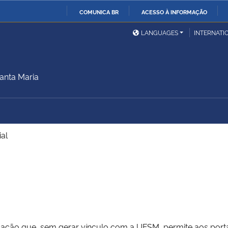
COMUNICA BR
ACESSO À INFORMAÇÃO
Ministério da Defesa
Ministério das Relações
Mini
IR
LANGUAGES
INTERNATI
Exteriores
PARA
O
Ministério da Cidadania
Ministério da Saúde
Mini
CONTEÚDO
anta Maria
Ministério do
Controladoria-Geral da
Mini
Desenvolvimento Regional
União
Famí
al
Hum
Advocacia-Geral da União
Banco Central do Brasil
Plan
duação que, sem gerar vínculo com a UFSM, permite aos po