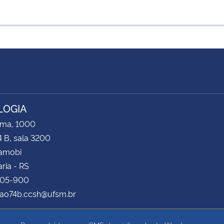
LOGIA
ima, 1000
4 B, sala 3200
Camobi
ria - RS
105-900
ao74b.ccsh@ufsm.br