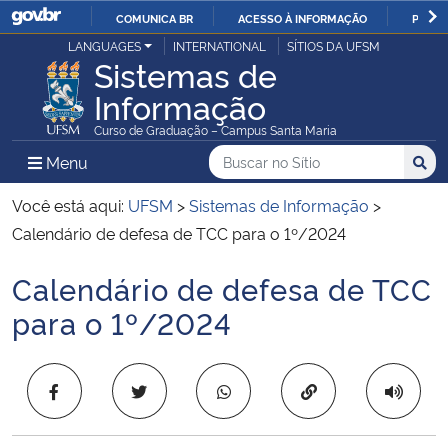
COMUNICA BR
ACESSO À INFORMAÇÃO
PARTI
Casa Civil
LANGUAGES
INTERNATIONAL
SÍTIOS DA UFSM
IR
Sistemas de
PARA
Informação
Ministério da Justiça e Segurança Pública
O
Curso de Graduação – Campus Santa Maria
CONTEÚDO
Ministério da Defesa
Buscar no no Sítio
Busca
Busca:
Menu Principal do Sítio
Menu
Busc
Ministério das Relações Exteriores
Você está aqui:
UFSM
>
Sistemas de Informação
>
Calendário de defesa de TCC para o 1º/2024
Ministério da Economia
Calendário de defesa de TCC
Início do conteúdo
Ministério da Infraestrutura
para o 1º/2024
Ministério da Agricultura, Pecuária e Abastecimento
Copiar para área 
Ministério da Educação