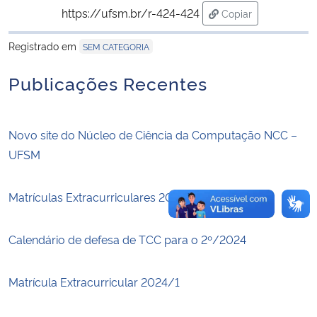
https://ufsm.br/r-424-424
Copiar
para área de trans
Secretaria-Geral
Registrado em
SEM CATEGORIA
Secretaria de Governo
Publicações Recentes
Gabinete de Segurança Institucional
Novo site do Núcleo de Ciência da Computação NCC –
Advocacia-Geral da União
UFSM
Banco Central do Brasil
Matrículas Extracurriculares 2025/1
Planalto
Calendário de defesa de TCC para o 2º/2024
Matrícula Extracurricular 2024/1