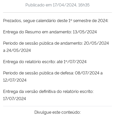
Publicado em
17/04/2024, 16h35
Ministério da Cidadania
Ministério da Saúde
Prezados, segue calendário deste 1º semestre de 2024:
Entrega do Resumo em andamento: 13/05/2024
Ministério de Minas e Energia
Período de sessão pública de andamento: 20/05/2024
Ministério da Ciência, Tecnologia, Inovações e Comunicações
a 24/05/2024
Ministério do Meio Ambiente
Entrega do relatório escrito: até 1º/07/2024
Período de sessão pública de defesa: 08/07/2024 a
Ministério do Turismo
12/07/2024
Ministério do Desenvolvimento Regional
Entrega da versão definitiva do relatório escrito:
17/07/2024
Controladoria-Geral da União
Divulgue este conteúdo:
Ministério da Mulher, da Família e dos Direitos Humanos