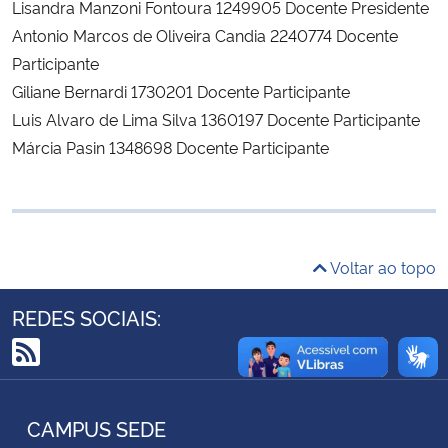
Lisandra Manzoni Fontoura 1249905 Docente Presidente
Ministério da Cidadania
Antonio Marcos de Oliveira Candia 2240774 Docente
Participante
Ministério da Saúde
Giliane Bernardi 1730201 Docente Participante
Luis Alvaro de Lima Silva 1360197 Docente Participante
Ministério de Minas e Energia
Márcia Pasin 1348698 Docente Participante
Ministério da Ciência, Tecnologia, Inovações e Comunicações
Ministério do Meio Ambiente
Voltar ao topo
Ministério do Turismo
REDES SOCIAIS:
Ministério do Desenvolvimento Regional
RSS
Controladoria-Geral da União
CAMPUS SEDE
Ministério da Mulher, da Família e dos Direitos Humanos