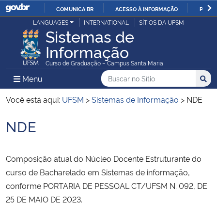
COMUNICA BR
ACESSO À INFORMAÇÃO
PARTI
Casa Civil
LANGUAGES
INTERNATIONAL
SÍTIOS DA UFSM
IR
Sistemas de
PARA
Informação
Ministério da Justiça e Segurança Pública
O
Curso de Graduação – Campus Santa Maria
CONTEÚDO
Ministério da Defesa
Buscar no no Sítio
Busca
Busca:
Menu Principal do Sítio
Menu
Busc
Ministério das Relações Exteriores
Você está aqui:
UFSM
>
Sistemas de Informação
>
NDE
NDE
Ministério da Economia
Início do conteúdo
Ministério da Infraestrutura
Composição atual do Núcleo Docente Estruturante do
curso de Bacharelado em Sistemas de informação,
Ministério da Agricultura, Pecuária e Abastecimento
conforme PORTARIA DE PESSOAL CT/UFSM N. 092, DE
25 DE MAIO DE 2023.
Ministério da Educação