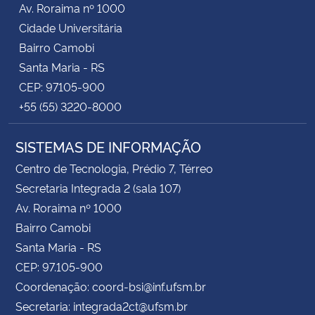
Av. Roraima nº 1000
Cidade Universitária
Secretaria-Geral
Bairro Camobi
Santa Maria - RS
Secretaria de Governo
CEP: 97105-900
+55 (55) 3220-8000
Gabinete de Segurança Institucional
SISTEMAS DE INFORMAÇÃO
Advocacia-Geral da União
Centro de Tecnologia, Prédio 7, Térreo
Banco Central do Brasil
Secretaria Integrada 2 (sala 107)
Av. Roraima nº 1000
Planalto
Bairro Camobi
Santa Maria - RS
CEP: 97.105-900
Coordenação: coord-bsi@inf.ufsm.br
Secretaria: integrada2ct@ufsm.br