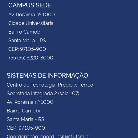
CAMPUS SEDE
Av. Roraima nº 1000
Secretaria-Geral
Cidade Universitária
Secretaria de Governo
Bairro Camobi
Santa Maria - RS
Gabinete de Segurança Institucional
CEP: 97105-900
+55 (55) 3220-8000
Advocacia-Geral da União
SISTEMAS DE INFORMAÇÃO
Banco Central do Brasil
Centro de Tecnologia, Prédio 7, Térreo
Secretaria Integrada 2 (sala 107)
Planalto
Av. Roraima nº 1000
Bairro Camobi
Santa Maria - RS
CEP: 97.105-900
Coordenação: coord-bsi@inf.ufsm.br