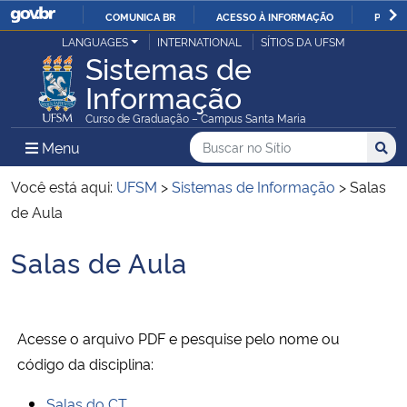
COMUNICA BR
ACESSO À INFORMAÇÃO
PARTI
Casa Civil
LANGUAGES
INTERNATIONAL
SÍTIOS DA UFSM
IR
Sistemas de
PARA
Informação
Ministério da Justiça e Segurança Pública
O
Curso de Graduação – Campus Santa Maria
CONTEÚDO
Ministério da Defesa
Buscar no no Sítio
Busca
Busca:
Menu Principal do Sítio
Menu
Busc
Ministério das Relações Exteriores
Você está aqui:
UFSM
>
Sistemas de Informação
>
Salas
de Aula
Ministério da Economia
Salas de Aula
Início do conteúdo
Ministério da Infraestrutura
Ministério da Agricultura, Pecuária e Abastecimento
Acesse o arquivo PDF e pesquise pelo nome ou
código da disciplina:
Ministério da Educação
Salas do CT