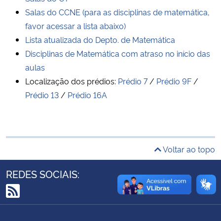
Ministério da Cidadania
Salas do CCNE (para as disciplinas de matemática,
favor acessar a lista abaixo)
Ministério da Saúde
Lista atualizada do Depto. de Matemática
Disciplinas de Matemática com atraso no início das
Ministério de Minas e Energia
aulas
Localização dos prédios:
Prédio 7
/
Prédio 9F
/
Ministério da Ciência, Tecnologia, Inovações e Comunicações
Prédio 13
/
Prédio 16A
Ministério do Meio Ambiente
Ministério do Turismo
Voltar ao topo
Ministério do Desenvolvimento Regional
REDES SOCIAIS:
Controladoria-Geral da União
RSS
Ministério da Mulher, da Família e dos Direitos Humanos