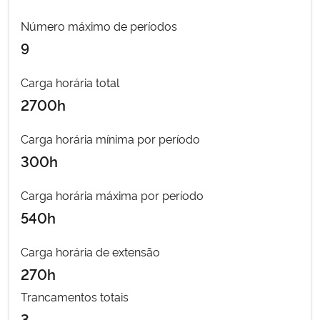
Número máximo de períodos
Secretaria-Geral
9
Secretaria de Governo
Carga horária total
2700h
Gabinete de Segurança Institucional
Carga horária mínima por período
Advocacia-Geral da União
300h
Banco Central do Brasil
Carga horária máxima por período
540h
Planalto
Carga horária de extensão
270h
Trancamentos totais
3