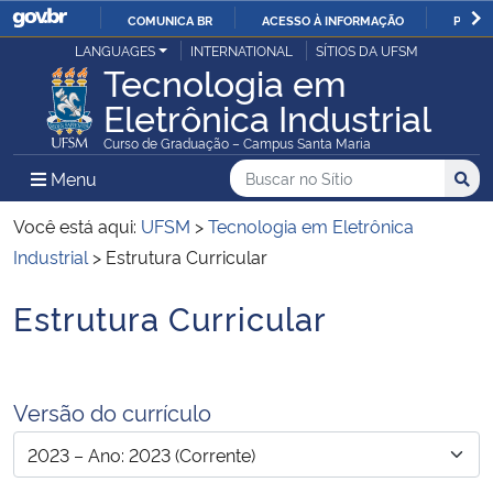
COMUNICA BR
ACESSO À INFORMAÇÃO
PARTI
Casa Civil
LANGUAGES
INTERNATIONAL
SÍTIOS DA UFSM
IR
Tecnologia em
PARA
Eletrônica Industrial
Ministério da Justiça e Segurança Pública
O
Curso de Graduação – Campus Santa Maria
CONTEÚDO
Ministério da Defesa
Buscar no no Sítio
Busca
Busca:
Menu Principal do Sítio
Menu
Busc
Ministério das Relações Exteriores
Você está aqui:
UFSM
>
Tecnologia em Eletrônica
Industrial
>
Estrutura Curricular
Ministério da Economia
Estrutura Curricular
Início do conteúdo
Ministério da Infraestrutura
Ministério da Agricultura, Pecuária e Abastecimento
Versão do currículo
Ministério da Educação