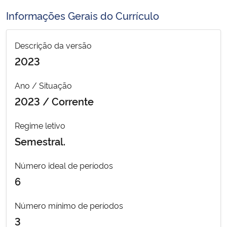
Ministério da Cidadania
Informações Gerais do Currículo
Ministério da Saúde
Descrição da versão
2023
Ministério de Minas e Energia
Ano / Situação
Ministério da Ciência, Tecnologia, Inovações e Comunicações
2023 / Corrente
Ministério do Meio Ambiente
Regime letivo
Semestral.
Ministério do Turismo
Número ideal de períodos
Ministério do Desenvolvimento Regional
6
Controladoria-Geral da União
Número mínimo de períodos
3
Ministério da Mulher, da Família e dos Direitos Humanos