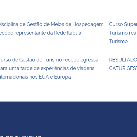
isciplina de Gestão de Meios de Hospedagem
Curso Super
ecebe representante da Rede Itapuã
Turismo re
Turismo
urso de Gestão de Turismo recebe egressa
RESULTADO 
ara uma tarde de experiências de viagens
CATUR GES
nternacionais nos EUA e Europa