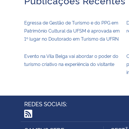
Publicações Recentes
Egressa de Gestão de Turismo e do PPG em
D
Patrimônio Cultural da UFSM é aprovada em
r
1º lugar no Doutorado em Turismo da UFRN
Evento na Vila Belga vai abordar o poder do
C
turismo criativo na experiência do visitante
p
i
REDES SOCIAIS:
RSS