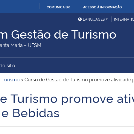
COMUNICA BR
ACESSO À INFORMAÇÃO
Ministério da Defesa
Ministério das Relações
Mini
IR
LANGUAGES
INTERNATI
Exteriores
PARA
m Gestão de Turismo
O
Ministério da Cidadania
Ministério da Saúde
Mini
CONTEÚDO
anta Maria – UFSM
do sítio
Ministério do
Controladoria-Geral da
Mini
Desenvolvimento Regional
União
Famí
e Turismo
>
Curso de Gestão de Turismo promove atividade p
Hum
e Turismo promove ativ
Advocacia-Geral da União
Banco Central do Brasil
Plan
 e Bebidas