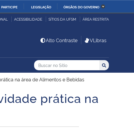
PARTICIPE
LEGISLAÇÃO
ÓRGÃOS DO GOVERNO
stério da Economia
Ministério da Infraestrutura
ONAL
ACESSIBILIDADE
SÍTIOS DA UFSM
ÁREA RESTRITA
stério de Minas e Energia
Ministério da Ciência,
Alto Contraste
VLibras
Tecnologia, Inovações e
Comunicações
Buscar no no Sítio
Busca
Busca:
Buscar
stério da Mulher, da
Secretaria-Geral
lia e dos Direitos
rática na área de Alimentos e Bebidas
anos
idade prática na
alto