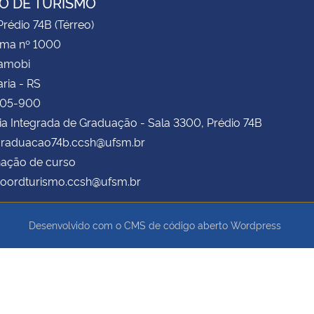
O DE TURISMO
rédio 74B (Térreo)
ima nº 1000
Camobi
ria - RS
105-900
ia Integrada de Graduação - Sala 3300, Prédio 74B
 graduacao74b.ccsh@ufsm.br
ação de curso
 coordturismo.ccsh@ufsm.br
Desenvolvido com o CMS de código aberto
Wordpress