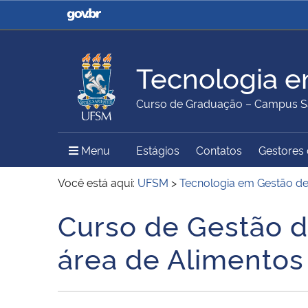
Casa Civil
Ministério da Justiça e
Segurança Pública
Tecnologia e
Ministério da Agricultura,
Ministério da Educação
Curso de Graduação – Campus S
Pecuária e Abastecimento
Menu Principal do Sítio
Menu
Estágios
Contatos
Gestores 
Ministério do Meio Ambiente
Ministério do Turismo
Você está aqui:
UFSM
>
Tecnologia em Gestão d
Curso de Gestão d
Início do conteúdo
Secretaria de Governo
Gabinete de Segurança
área de Alimentos
Institucional