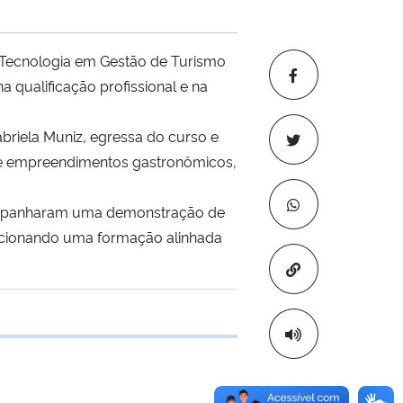
e Tecnologia em Gestão de Turismo
qualificação profissional e na
briela Muniz, egressa do curso e
 de empreendimentos gastronômicos,
acompanharam uma demonstração de
porcionando uma formação alinhada
Copiar para áre
 transferência