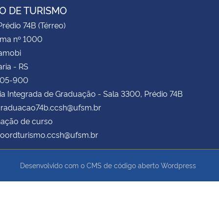
O DE TURISMO
rédio 74B (Térreo)
ima nº 1000
Camobi
ria - RS
105-900
ia Integrada de Graduação - Sala 3300, Prédio 74B
 graduacao74b.ccsh@ufsm.br
ação de curso
 coordturismo.ccsh@ufsm.br
Desenvolvido com o CMS de código aberto
Wordpress