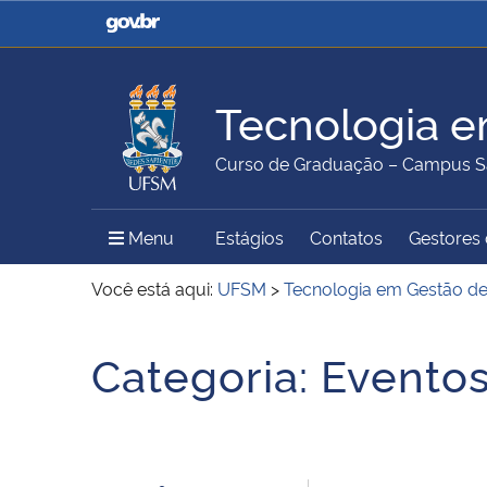
Casa Civil
Ministério da Justiça e
Segurança Pública
Tecnologia e
Ministério da Agricultura,
Ministério da Educação
Curso de Graduação – Campus S
Pecuária e Abastecimento
Menu Principal do Sítio
Menu
Estágios
Contatos
Gestores 
Ministério do Meio Ambiente
Ministério do Turismo
Você está aqui:
UFSM
>
Tecnologia em Gestão d
Início do conteúdo
Categoria:
Evento
Secretaria de Governo
Gabinete de Segurança
Institucional