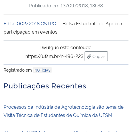
Publicado em
13/09/2018, 13h38
Ministério da Cidadania
Ministério da Saúde
Edital 002/2018 CSTPQ
– Bolsa Estudantil de Apoio à
participação em eventos
Ministério de Minas e Energia
Divulgue este conteúdo:
Ministério da Ciência, Tecnologia, Inovações e Comunicações
https://ufsm.br/r-496-223
Copiar
para área de trans
Ministério do Meio Ambiente
Registrado em
NOTÍCIAS
Publicações Recentes
Ministério do Turismo
Ministério do Desenvolvimento Regional
Processos da Indústria de Agrotecnologia são tema de
Visita Técnica de Estudantes de Química da UFSM
Controladoria-Geral da União
Ministério da Mulher, da Família e dos Direitos Humanos