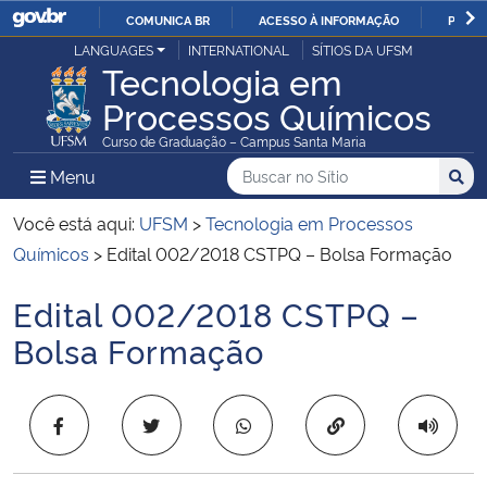
COMUNICA BR
ACESSO À INFORMAÇÃO
PARTI
Casa Civil
LANGUAGES
INTERNATIONAL
SÍTIOS DA UFSM
IR
Tecnologia em
PARA
Processos Químicos
Ministério da Justiça e Segurança Pública
O
Curso de Graduação – Campus Santa Maria
CONTEÚDO
Ministério da Defesa
Buscar no no Sítio
Busca
Busca:
Menu Principal do Sítio
Menu
Busc
Ministério das Relações Exteriores
Você está aqui:
UFSM
>
Tecnologia em Processos
Químicos
>
Edital 002/2018 CSTPQ – Bolsa Formação
Ministério da Economia
Edital 002/2018 CSTPQ –
Início do conteúdo
Ministério da Infraestrutura
Bolsa Formação
Ministério da Agricultura, Pecuária e Abastecimento
Copiar para área 
Ministério da Educação