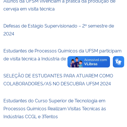
Alunos da UFSM vivenciam a prática da produção de
cerveja em visita técnica
Secretaria-Geral
Defesas de Estágio Supervisionado – 2º semestre de
Secretaria de Governo
2024
Gabinete de Segurança Institucional
Estudantes de Processos Químicos da UFSM participam
de visita técnica à Indústria de Couro
Advocacia-Geral da União
Banco Central do Brasil
SELEÇÃO DE ESTUDANTES PARA ATUAREM COMO
COLABORADORES/AS NO DESCUBRA UFSM 2024
Planalto
Estudantes do Curso Superior de Tecnologia em
Processos Químicos Realizam Visitas Técnicas às
Indústrias CCGL e 3Tentos