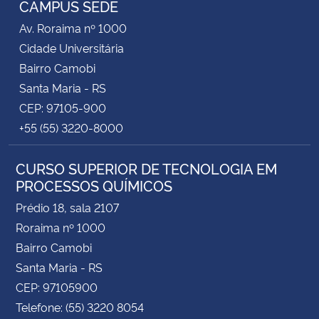
CAMPUS SEDE
Av. Roraima nº 1000
Secretaria-Geral
Cidade Universitária
Bairro Camobi
Secretaria de Governo
Santa Maria - RS
CEP: 97105-900
Gabinete de Segurança Institucional
+55 (55) 3220-8000
Advocacia-Geral da União
CURSO SUPERIOR DE TECNOLOGIA EM
PROCESSOS QUÍMICOS
Banco Central do Brasil
Prédio 18, sala 2107
Planalto
Roraima nº 1000
Bairro Camobi
Santa Maria - RS
CEP: 97105900
Telefone: (55) 3220 8054