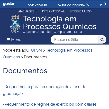
COMUNICA BR
ACESSO À INFORMAÇÃO
PARTI
Casa Civil
LANGUAGES
INTERNATIONAL
SÍTIOS DA UFSM
IR
Tecnologia em
PARA
Processos Químicos
Ministério da Justiça e Segurança Pública
O
Curso de Graduação – Campus Santa Maria
CONTEÚDO
Ministério da Defesa
Buscar no no Sítio
Busca
Busca:
Menu Principal do Sítio
Menu
Busc
Ministério das Relações Exteriores
Você está aqui:
UFSM
>
Tecnologia em Processos
Químicos
>
Documentos
Ministério da Economia
Documentos
Início do conteúdo
Ministério da Infraestrutura
-Requerimento para recuperação de aluno de
Ministério da Agricultura, Pecuária e Abastecimento
graduação.
Ministério da Educação
-Requerimento de regime de exercícios domiciliares.