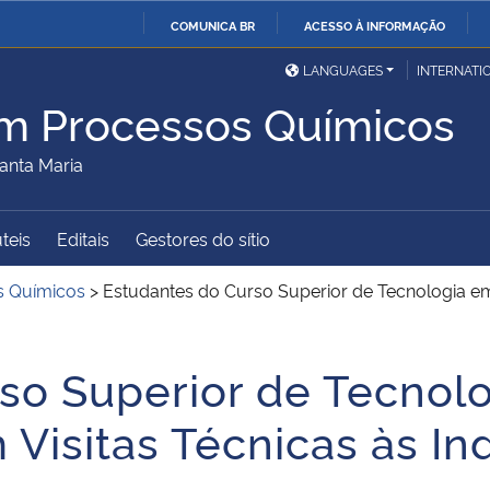
COMUNICA BR
ACESSO À INFORMAÇÃO
Ministério da Defesa
Ministério das Relações
Mini
IR
LANGUAGES
INTERNATI
Exteriores
PARA
m Processos Químicos
O
Ministério da Cidadania
Ministério da Saúde
Mini
CONTEÚDO
anta Maria
úteis
Editais
Gestores do sítio
Ministério do
Controladoria-Geral da
Mini
Desenvolvimento Regional
União
Famí
s Químicos
>
Estudantes do Curso Superior de Tecnologia em
Hum
so Superior de Tecnol
Advocacia-Geral da União
Banco Central do Brasil
Plan
Visitas Técnicas às In