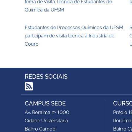
tema de Visita Técnica de Estudantes de
p
Química da UFSM
Estudantes de Processos Químicos da UFSM
participam de visita técnica à Indústria de
Couro
REDES SOCIAIS:
RSS
CAMPUS SEDE
CURSO
Av. Roraima nº 1000
Prédio 1
Cidade Universitária
Roraima
Bairro Camobi
Bairro 