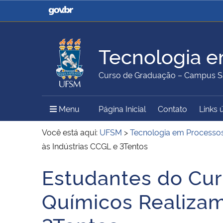
Casa Civil
Ministério da Justiça e
Segurança Pública
Tecnologia e
Ministério da Agricultura,
Ministério da Educação
Curso de Graduação – Campus S
Pecuária e Abastecimento
Menu Principal do Sítio
Menu
Página Inicial
Contato
Links 
Ministério do Meio Ambiente
Ministério do Turismo
Você está aqui:
UFSM
>
Tecnologia em Processo
às Indústrias CCGL e 3Tentos
Estudantes do Cur
Secretaria de Governo
Gabinete de Segurança
Início do conteúdo
Institucional
Químicos Realizam 