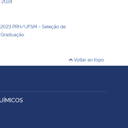
e 2024
5/2023 PRH/UFSM – Seleção de
e Graduação
Voltar ao topo
UÍMICOS