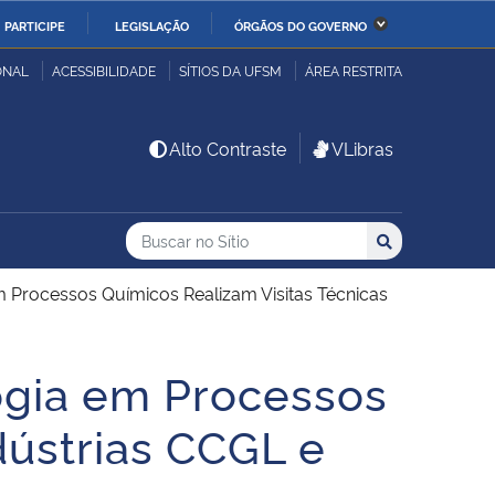
PARTICIPE
LEGISLAÇÃO
ÓRGÃOS DO GOVERNO
stério da Economia
Ministério da Infraestrutura
ONAL
ACESSIBILIDADE
SÍTIOS DA UFSM
ÁREA RESTRITA
stério de Minas e Energia
Ministério da Ciência,
Alto Contraste
VLibras
Tecnologia, Inovações e
Comunicações
Buscar no no Sítio
Busca
Busca:
Buscar
stério da Mulher, da
Secretaria-Geral
lia e dos Direitos
 Processos Químicos Realizam Visitas Técnicas
anos
ogia em Processos
alto
dústrias CCGL e