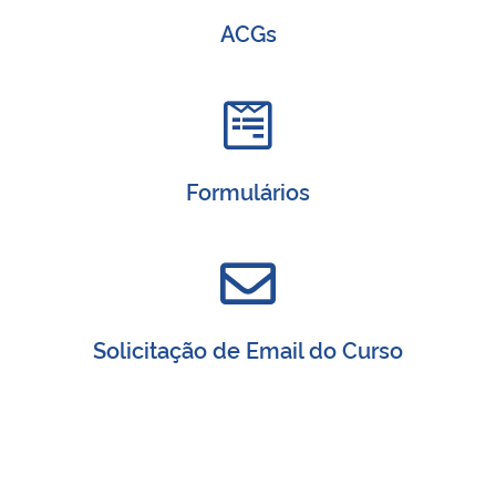
ACGs
Secretaria-Geral
Secretaria de Governo
Gabinete de Segurança Institucional
Formulários
Advocacia-Geral da União
Banco Central do Brasil
Solicitação de Email do Curso
Planalto