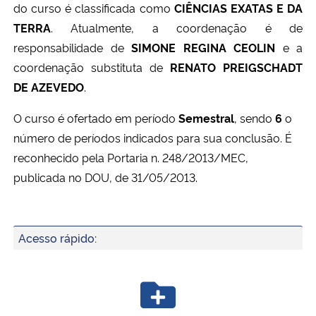
do curso é classificada como
CIÊNCIAS EXATAS E DA
Ministério da Cidadania
TERRA
. Atualmente, a coordenação é de
responsabilidade de
SIMONE REGINA CEOLIN
e a
Ministério da Saúde
coordenação substituta de
RENATO
PREIGSCHADT
DE AZEVEDO
.
Ministério de Minas e Energia
O curso é ofertado em período
Semestral
, sendo
6
o
Ministério da Ciência, Tecnologia, Inovações e Comunicações
número de períodos indicados para sua conclusão. É
reconhecido pela Portaria n. 248/2013/MEC,
Ministério do Meio Ambiente
publicada no DOU, de 31/05/2013.
Ministério do Turismo
Acesso rápido:
Ministério do Desenvolvimento Regional
Controladoria-Geral da União
Ministério da Mulher, da Família e dos Direitos Humanos