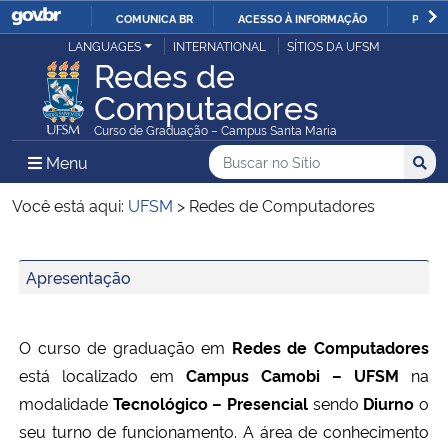
COMUNICA BR
ACESSO À INFORMAÇÃO
PARTI
Casa Civil
LANGUAGES
INTERNATIONAL
SÍTIOS DA UFSM
IR
Redes de
PARA
Computadores
Ministério da Justiça e Segurança Pública
O
Curso de Graduação – Campus Santa Maria
CONTEÚDO
Ministério da Defesa
Buscar no no Sítio
Busca
Busca:
Menu Principal do Sítio
Menu
Busc
Ministério das Relações Exteriores
Você está aqui:
UFSM
>
Redes de Computadores
Ministério da Economia
Início do conteúdo
Apresentação
Ministério da Infraestrutura
O curso de graduação em
Redes de Computadores
Ministério da Agricultura, Pecuária e Abastecimento
está localizado em
Campus Camobi – UFSM
na
modalidade
Tecnológico – Presencial
sendo
Diurno
o
Ministério da Educação
seu turno de funcionamento. A área de conhecimento