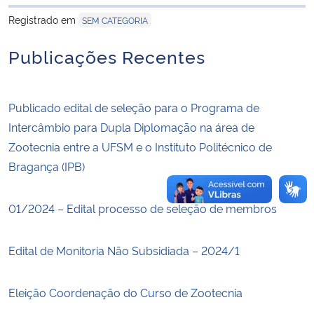
para área de trans
Registrado em
SEM CATEGORIA
Secretaria-Geral
Publicações Recentes
Secretaria de Governo
Publicado edital de seleção para o Programa de
Gabinete de Segurança Institucional
Intercâmbio para Dupla Diplomação na área de
Advocacia-Geral da União
Zootecnia entre a UFSM e o Instituto Politécnico de
Bragança (IPB)
Banco Central do Brasil
01/2024 – Edital processo de seleção de membros
Planalto
Edital de Monitoria Não Subsidiada – 2024/1
Eleição Coordenação do Curso de Zootecnia