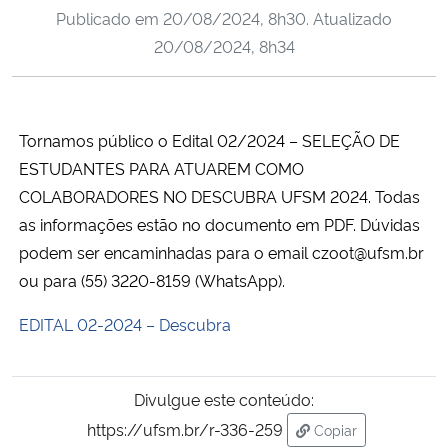
Publicado em
20/08/2024, 8h30
. Atualizado
Ministério da Cidadania
20/08/2024, 8h34
Ministério da Saúde
Ministério de Minas e Energia
Tornamos público o Edital 02/2024 – SELEÇÃO DE
ESTUDANTES PARA ATUAREM COMO
Ministério da Ciência, Tecnologia, Inovações e Comunicações
COLABORADORES NO DESCUBRA UFSM 2024. Todas
as informações estão no documento em PDF. Dúvidas
Ministério do Meio Ambiente
podem ser encaminhadas para o email czoot@ufsm.br
ou para (55) 3220-8159 (WhatsApp).
Ministério do Turismo
EDITAL 02-2024 – Descubra
Ministério do Desenvolvimento Regional
Controladoria-Geral da União
Divulgue este conteúdo:
https://ufsm.br/r-336-259
Copiar
Ministério da Mulher, da Família e dos Direitos Humanos