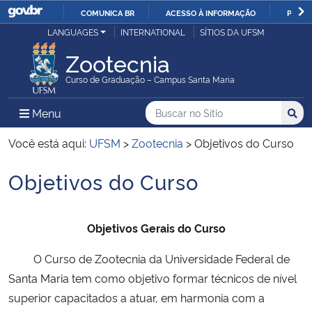
COMUNICA BR
ACESSO À INFORMAÇÃO
PARTI
Casa Civil
LANGUAGES
INTERNATIONAL
SÍTIOS DA UFSM
IR
PARA
Zootecnia
Ministério da Justiça e Segurança Pública
O
Curso de Graduação – Campus Santa Maria
CONTEÚDO
Ministério da Defesa
Buscar no no Sítio
Busca
Busca:
Menu Principal do Sítio
Menu
Busc
Ministério das Relações Exteriores
Você está aqui:
UFSM
>
Zootecnia
>
Objetivos do Curso
Objetivos do Curso
Ministério da Economia
Início do conteúdo
Ministério da Infraestrutura
Objetivos Gerais do Curso
Ministério da Agricultura, Pecuária e Abastecimento
O Curso de Zootecnia da Universidade Federal de
Santa Maria tem como objetivo formar técnicos de nível
Ministério da Educação
superior capacitados a atuar, em harmonia com a