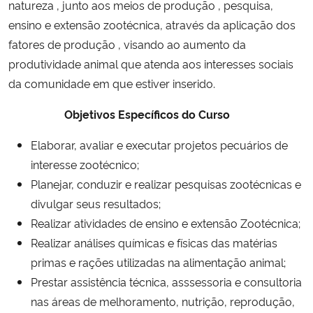
natureza , junto aos meios de produção , pesquisa,
Ministério da Cidadania
ensino e extensão zootécnica, através da aplicação dos
fatores de produção , visando ao aumento da
Ministério da Saúde
produtividade animal que atenda aos interesses sociais
da comunidade em que estiver inserido.
Ministério de Minas e Energia
Objetivos Específicos do Curso
Ministério da Ciência, Tecnologia, Inovações e Comunicações
Elaborar, avaliar e executar projetos pecuários de
Ministério do Meio Ambiente
interesse zootécnico;
Planejar, conduzir e realizar pesquisas zootécnicas e
Ministério do Turismo
divulgar seus resultados;
Realizar atividades de ensino e extensão Zootécnica;
Ministério do Desenvolvimento Regional
Realizar análises químicas e físicas das matérias
primas e rações utilizadas na alimentação animal;
Controladoria-Geral da União
Prestar assistência técnica, asssessoria e consultoria
nas áreas de melhoramento, nutrição, reprodução,
Ministério da Mulher, da Família e dos Direitos Humanos