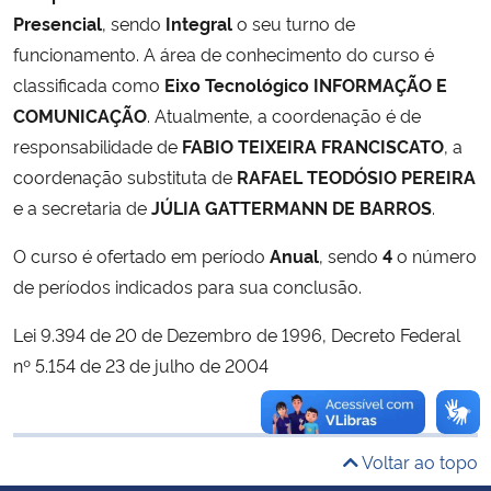
Ministério da Cidadania
Presencial
, sendo
Integral
o seu turno de
funcionamento. A área de conhecimento do curso é
Ministério da Saúde
classificada como
Eixo Tecnológico INFORMAÇÃO E
COMUNICAÇÃO
. Atualmente, a coordenação é de
Ministério de Minas e Energia
responsabilidade de
FABIO TEIXEIRA FRANCISCATO
, a
coordenação substituta de
RAFAEL TEODÓSIO PEREIRA
Ministério da Ciência, Tecnologia, Inovações e Comunicações
e a secretaria de
JÚLIA GATTERMANN DE BARROS
.
Ministério do Meio Ambiente
O curso é ofertado em período
Anual
, sendo
4
o número
de períodos indicados para sua conclusão.
Ministério do Turismo
Lei 9.394 de 20 de Dezembro de 1996, Decreto Federal
nº 5.154 de 23 de julho de 2004
Ministério do Desenvolvimento Regional
Controladoria-Geral da União
Voltar ao topo
Ministério da Mulher, da Família e dos Direitos Humanos