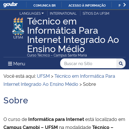
COMUNICA BR
ACESSO À INFORMAÇÃO
PARTI
Casa Civil
LANGUAGES
INTERNATIONAL
SÍTIOS DA UFSM
IR
Técnico em
PARA
Informática Para
Ministério da Justiça e Segurança Pública
O
Internet Integrado Ao
CONTEÚDO
Ministério da Defesa
Ensino Médio
Curso Técnico – Campus Santa Maria
Ministério das Relações Exteriores
Buscar no no Sítio
Busca
Busca:
Menu Principal do Sítio
Menu
Busc
Ministério da Economia
Você está aqui:
UFSM
>
Técnico em Informática Para
Internet Integrado Ao Ensino Médio
>
Sobre
Ministério da Infraestrutura
Sobre
Início do conteúdo
Ministério da Agricultura, Pecuária e Abastecimento
O curso de
Informática para Internet
está localizado em
Ministério da Educação
Campus Camobi – UFSM
na modalidade
Técnico –