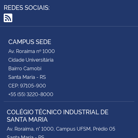
REDES SOCIAIS:
Secretaria-Geral
RSS
Secretaria de Governo
CAMPUS SEDE
Gabinete de Segurança Institucional
Av. Roraima nº 1000
Cidade Universitária
Advocacia-Geral da União
Bairro Camobi
Santa Maria - RS
Banco Central do Brasil
CEP: 97105-900
+55 (55) 3220-8000
Planalto
COLÉGIO TÉCNICO INDUSTRIAL DE
SANTA MARIA
Av. Roraima, n° 1000, Campus UFSM, Prédio 05
Santa Maria - RS