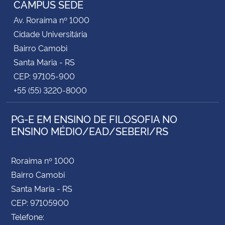
CAMPUS SEDE
Av. Roraima nº 1000
Secretaria-Geral
Cidade Universitária
Bairro Camobi
Secretaria de Governo
Santa Maria - RS
CEP: 97105-900
Gabinete de Segurança Institucional
+55 (55) 3220-8000
Advocacia-Geral da União
PG-E EM ENSINO DE FILOSOFIA NO
ENSINO MÉDIO/EAD/SEBERI/RS
Banco Central do Brasil
Planalto
Roraima nº 1000
Bairro Camobi
Santa Maria - RS
CEP: 97105900
Telefone: