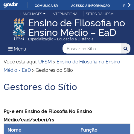
COMUNICA BR
ACESSO À INFORMAÇÃO
PARTI
Casa Civil
LANGUAGES
INTERNATIONAL
SÍTIOS DA UFSM
IR
Ensino de Filosofia no
PARA
Ensino Médio – EaD
Ministério da Justiça e Segurança Pública
O
Especialização – Educação a Distância
CONTEÚDO
Ministério da Defesa
Buscar no no Sítio
Busca
Busca:
Menu Principal do Sítio
Menu
Busc
Ministério das Relações Exteriores
Você está aqui:
UFSM
>
Ensino de Filosofia no Ensino
Médio - EaD
>
Gestores do Sítio
Ministério da Economia
Gestores do Sítio
Início do conteúdo
Ministério da Infraestrutura
Ministério da Agricultura, Pecuária e Abastecimento
Pg-e em Ensino de Filosofia No Ensino
Médio/ead/seberi/rs
Ministério da Educação
Nome
Função