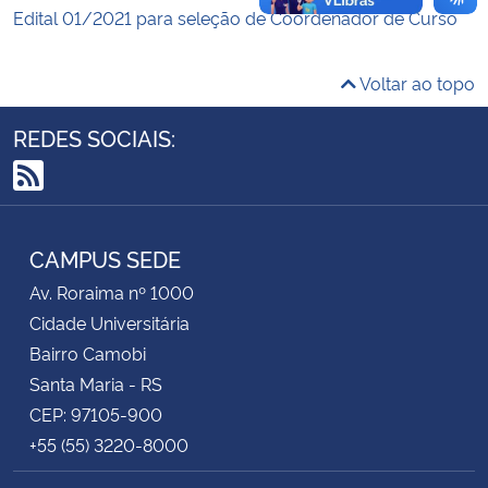
Edital 01/2021 para seleção de Coordenador de Curso
Secretaria-Geral
Voltar ao topo
Secretaria de Governo
REDES SOCIAIS:
Gabinete de Segurança Institucional
RSS
Advocacia-Geral da União
CAMPUS SEDE
Banco Central do Brasil
Av. Roraima nº 1000
Cidade Universitária
Planalto
Bairro Camobi
Santa Maria - RS
CEP: 97105-900
+55 (55) 3220-8000