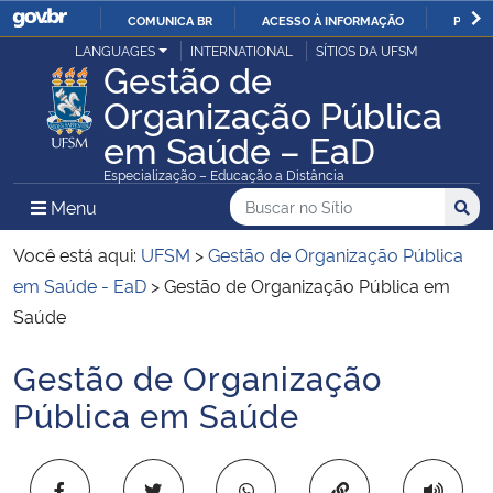
COMUNICA BR
ACESSO À INFORMAÇÃO
PARTI
Casa Civil
LANGUAGES
INTERNATIONAL
SÍTIOS DA UFSM
IR
Gestão de
PARA
Organização Pública
Ministério da Justiça e Segurança Pública
O
em Saúde – EaD
CONTEÚDO
Ministério da Defesa
Especialização – Educação a Distância
Buscar no no Sítio
Busca
Busca:
Menu Principal do Sítio
Menu
Busc
Ministério das Relações Exteriores
Você está aqui:
UFSM
>
Gestão de Organização Pública
Ministério da Economia
em Saúde - EaD
>
Gestão de Organização Pública em
Saúde
Ministério da Infraestrutura
Gestão de Organização
Início do conteúdo
Ministério da Agricultura, Pecuária e Abastecimento
Pública em Saúde
Ministério da Educação
Copiar para área 