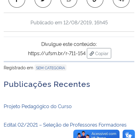
Ministério da Cidadania
Publicado em
12/08/2019, 16h45
Ministério da Saúde
Ministério de Minas e Energia
Divulgue este conteúdo:
https://ufsm.br/r-711-154
Copiar
Ministério da Ciência, Tecnologia, Inovações e Comunicações
para área de transf
Registrado em
SEM CATEGORIA
Ministério do Meio Ambiente
Publicações Recentes
Ministério do Turismo
Ministério do Desenvolvimento Regional
Projeto Pedagógico do Curso
Controladoria-Geral da União
Edital 02/2021 – Seleção de Professores Formadores
Ministério da Mulher, da Família e dos Direitos Humanos