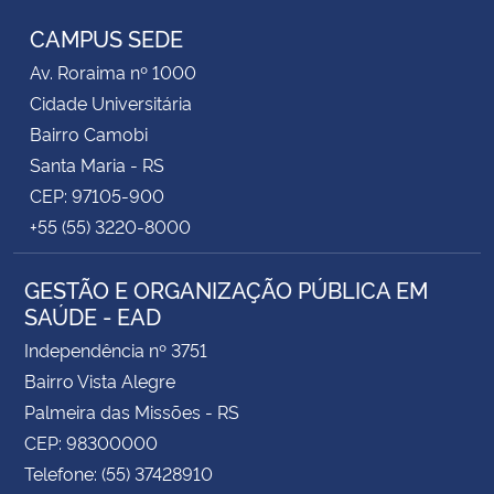
CAMPUS SEDE
Secretaria-Geral
Av. Roraima nº 1000
Cidade Universitária
Secretaria de Governo
Bairro Camobi
Santa Maria - RS
Gabinete de Segurança Institucional
CEP: 97105-900
+55 (55) 3220-8000
Advocacia-Geral da União
GESTÃO E ORGANIZAÇÃO PÚBLICA EM
Banco Central do Brasil
SAÚDE - EAD
Planalto
Independência nº 3751
Bairro Vista Alegre
Palmeira das Missões - RS
CEP: 98300000
Telefone: (55) 37428910