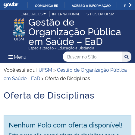
COMUNICA BR
ACESSO À INFORMAÇÃO
PARTI
Casa Civil
LANGUAGES
INTERNATIONAL
SÍTIOS DA UFSM
IR
Gestão de
PARA
Organização Pública
Ministério da Justiça e Segurança Pública
O
em Saúde – EaD
CONTEÚDO
Ministério da Defesa
Especialização – Educação a Distância
Buscar no no Sítio
Busca
Busca:
Menu Principal do Sítio
Menu
Busc
Ministério das Relações Exteriores
Você está aqui:
UFSM
>
Gestão de Organização Pública
Ministério da Economia
em Saúde - EaD
>
Oferta de Disciplinas
Oferta de Disciplinas
Ministério da Infraestrutura
Início do conteúdo
Ministério da Agricultura, Pecuária e Abastecimento
Nenhum Polo com oferta disponível!
Ministério da Educação
Este curso não possui oferta de disciplinas para o