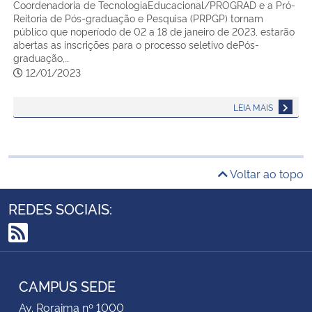
Coordenadoria de TecnologiaEducacional/PROGRAD e a Pró-
Reitoria de Pós-graduação e Pesquisa (PRPGP) tornam
público que noperíodo de 02 a 18 de janeiro de 2023, estarão
abertas as inscrições para o processo seletivo dePós-
graduação,…
12/01/2023
LEIA MAIS
Voltar ao topo
REDES SOCIAIS:
RSS
CAMPUS SEDE
Av. Roraima nº 1000