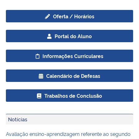
Secretaria-Geral
Oferta / Horários
Secretaria de Governo
Portal do Aluno
Gabinete de Segurança Institucional
Informações Curriculares
Advocacia-Geral da União
Calendário de Defesas
Banco Central do Brasil
Trabalhos de Conclusão
Planalto
Notícias
Avaliação ensino-aprendizagem referente ao segundo