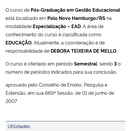
Ministério da Cidadania
O curso de
Pós-Graduação em Gestão Educacional
está localizado em
Polo Novo Hamburgo/RS
na
Ministério da Saúde
modalidade
Especialização – EAD
. A área de
conhecimento do curso é classificada como
Ministério de Minas e Energia
EDUCAÇÃO
. Atualmente, a coordenação é de
responsabilidade de
DEBORA TEIXEIRA DE MELLO
.
Ministério da Ciência, Tecnologia, Inovações e Comunicações
O curso é ofertado em período
Semestral
, sendo
3
o
Ministério do Meio Ambiente
número de períodos indicados para sua conclusão.
Ministério do Turismo
aprovado pelo Conselho de Ensino, Pesquisa e
Extensão, em sua 669ª Sessão, de 01 de junho de
Ministério do Desenvolvimento Regional
2007
Controladoria-Geral da União
Utilidades
Ministério da Mulher, da Família e dos Direitos Humanos