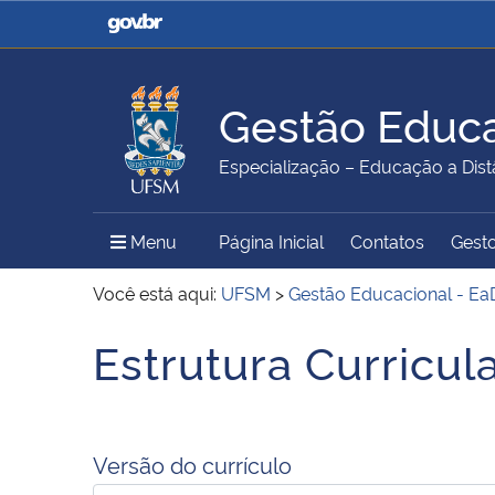
Casa Civil
Ministério da Justiça e
Segurança Pública
Gestão Educa
Ministério da Agricultura,
Ministério da Educação
Especialização – Educação a Dist
Pecuária e Abastecimento
Menu Principal do Sítio
Menu
Página Inicial
Contatos
Gesto
Ministério do Meio Ambiente
Ministério do Turismo
Você está aqui:
UFSM
>
Gestão Educacional - Ea
Estrutura Curricul
Início do conteúdo
Secretaria de Governo
Gabinete de Segurança
Institucional
Versão do currículo