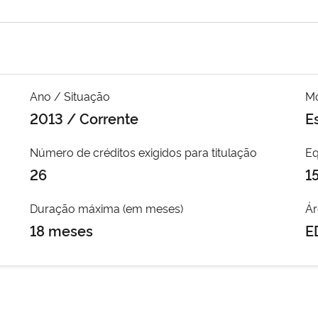
Ano / Situação
Mo
2013 / Corrente
E
Número de créditos exigidos para titulação
Eq
26
1
Duração máxima (em meses)
Ár
18 meses
E