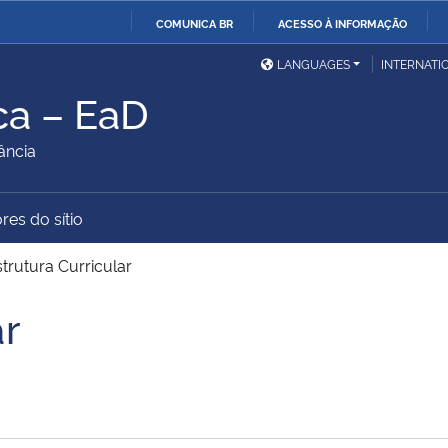
COMUNICA BR
ACESSO À INFORMAÇÃO
Ministério da Defesa
Ministério das Relações
Mini
IR
LANGUAGES
INTERNATI
Exteriores
PARA
ca – EaD
O
Ministério da Cidadania
Ministério da Saúde
Mini
CONTEÚDO
ância
res do sítio
Ministério do
Controladoria-Geral da
Mini
Desenvolvimento Regional
União
Famí
trutura Curricular
Hum
ar
Advocacia-Geral da União
Banco Central do Brasil
Plan