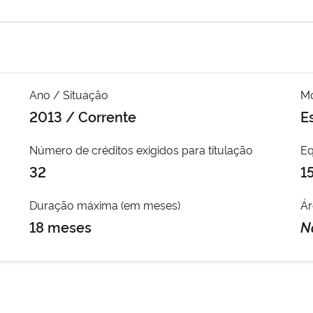
Ano / Situação
Mo
2013 / Corrente
E
Número de créditos exigidos para titulação
Eq
32
1
Duração máxima (em meses)
Ár
18 meses
N