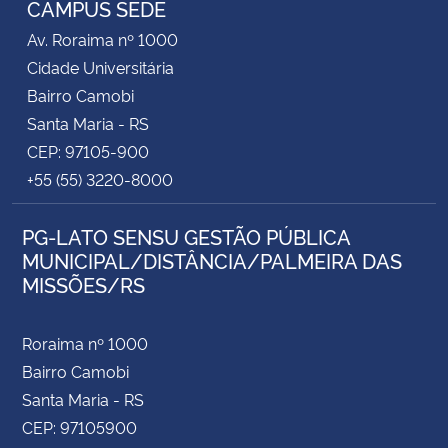
CAMPUS SEDE
Av. Roraima nº 1000
Secretaria-Geral
Cidade Universitária
Bairro Camobi
Secretaria de Governo
Santa Maria - RS
CEP: 97105-900
Gabinete de Segurança Institucional
+55 (55) 3220-8000
Advocacia-Geral da União
PG-LATO SENSU GESTÃO PÚBLICA
MUNICIPAL/DISTÂNCIA/PALMEIRA DAS
Banco Central do Brasil
MISSÕES/RS
Planalto
Roraima nº 1000
Bairro Camobi
Santa Maria - RS
CEP: 97105900