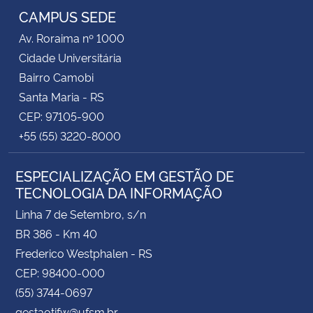
CAMPUS SEDE
Secretaria-Geral
Av. Roraima nº 1000
Cidade Universitária
Secretaria de Governo
Bairro Camobi
Santa Maria - RS
Gabinete de Segurança Institucional
CEP: 97105-900
+55 (55) 3220-8000
Advocacia-Geral da União
ESPECIALIZAÇÃO EM GESTÃO DE
Banco Central do Brasil
TECNOLOGIA DA INFORMAÇÃO
Linha 7 de Setembro, s/n
Planalto
BR 386 - Km 40
Frederico Westphalen - RS
CEP: 98400-000
(55) 3744-0697
gestaotifw@ufsm.br