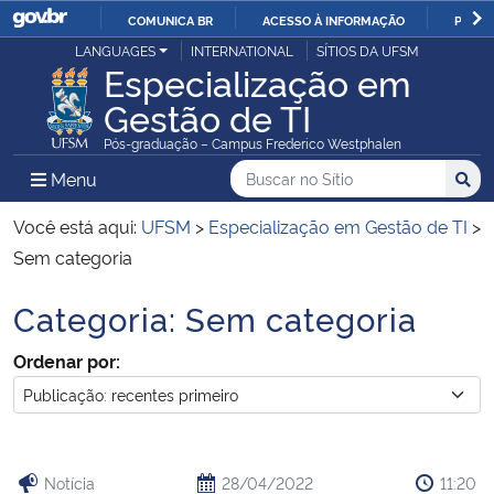
COMUNICA BR
ACESSO À INFORMAÇÃO
PARTI
Casa Civil
LANGUAGES
INTERNATIONAL
SÍTIOS DA UFSM
IR
Especialização em
PARA
Gestão de TI
Ministério da Justiça e Segurança Pública
O
Pós-graduação – Campus Frederico Westphalen
CONTEÚDO
Ministério da Defesa
Buscar no no Sítio
Busca
Busca:
Menu Principal do Sítio
Menu
Busc
Ministério das Relações Exteriores
Você está aqui:
UFSM
>
Especialização em Gestão de TI
>
Sem categoria
Ministério da Economia
Categoria:
Sem categoria
Início do conteúdo
Ministério da Infraestrutura
Ordenar por:
Ministério da Agricultura, Pecuária e Abastecimento
Ministério da Educação
Notícia
28/04/2022
11:20