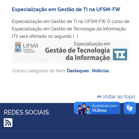
Ministério da Cidadania
Especialização em Gestão de TI na UFSM-FW
Especialização em Gestão de TI na UFSM-FW O curso de
Ministério da Saúde
Especialização em Gestão de Tecnologia da Informação
(TI) será ofertado no segundo [...]
Ministério de Minas e Energia
Ministério da Ciência, Tecnologia, Inovações e Comunicações
Outras categorias do item:
Destaques
,
Notícias
,
Ministério do Meio Ambiente
Ministério do Turismo
Voltar ao topo
Ministério do Desenvolvimento Regional
REDES SOCIAIS:
Controladoria-Geral da União
RSS
Ministério da Mulher, da Família e dos Direitos Humanos