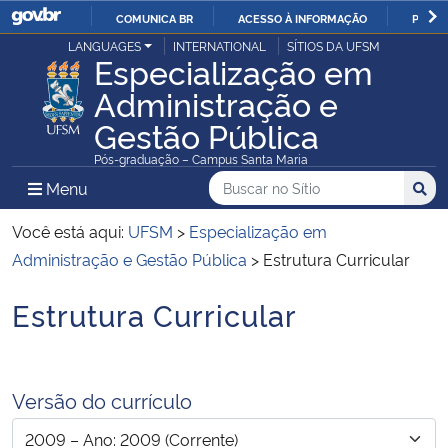
COMUNICA BR
ACESSO À INFORMAÇÃO
PARTI
Casa Civil
LANGUAGES
INTERNATIONAL
SÍTIOS DA UFSM
IR
Especialização em
PARA
Administração e
Ministério da Justiça e Segurança Pública
O
Gestão Pública
CONTEÚDO
Ministério da Defesa
Pós-graduação – Campus Santa Maria
Buscar no no Sítio
Busca
Busca:
Menu Principal do Sítio
Menu
Busc
Ministério das Relações Exteriores
Você está aqui:
UFSM
>
Especialização em
Ministério da Economia
Administração e Gestão Pública
>
Estrutura Curricular
Estrutura Curricular
Ministério da Infraestrutura
Início do conteúdo
Ministério da Agricultura, Pecuária e Abastecimento
Versão do currículo
Ministério da Educação