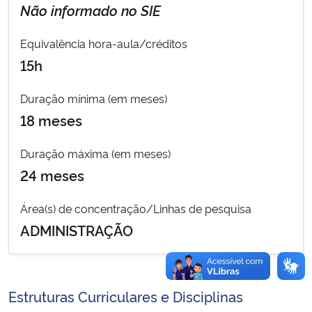
Não informado no SIE
Secretaria-Geral
Equivalência hora-aula/créditos
15h
Secretaria de Governo
Duração mínima (em meses)
Gabinete de Segurança Institucional
18 meses
Advocacia-Geral da União
Duração máxima (em meses)
24 meses
Banco Central do Brasil
Área(s) de concentração/Linhas de pesquisa
Planalto
ADMINISTRAÇÃO
Estruturas Curriculares e Disciplinas