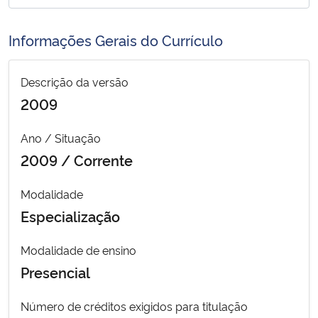
Ministério da Cidadania
Informações Gerais do Currículo
Ministério da Saúde
Descrição da versão
Ministério de Minas e Energia
2009
Ministério da Ciência, Tecnologia, Inovações e Comunicações
Ano / Situação
2009 / Corrente
Ministério do Meio Ambiente
Modalidade
Ministério do Turismo
Especialização
Ministério do Desenvolvimento Regional
Modalidade de ensino
Presencial
Controladoria-Geral da União
Número de créditos exigidos para titulação
Ministério da Mulher, da Família e dos Direitos Humanos