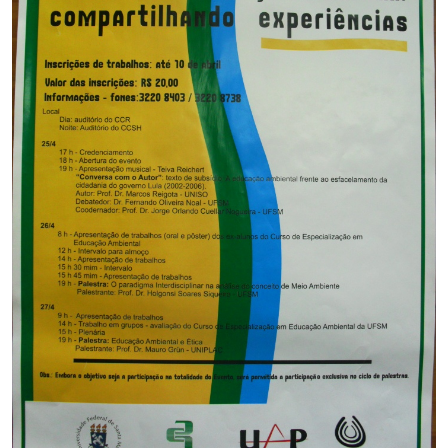
Ministério da Cidadania
Ministério da Saúde
Ministério de Minas e Energia
Ministério da Ciência, Tecnologia, Inovações e Comunicações
Ministério do Meio Ambiente
Ministério do Turismo
Ministério do Desenvolvimento Regional
Controladoria-Geral da União
Ministério da Mulher, da Família e dos Direitos Humanos