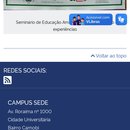
Secretaria-Geral
Seminário de Educação Ambiental: compartilhando
experiências
Secretaria de Governo
Gabinete de Segurança Institucional
Voltar ao topo
Advocacia-Geral da União
REDES SOCIAIS:
Banco Central do Brasil
RSS
Planalto
CAMPUS SEDE
Av. Roraima nº 1000
Cidade Universitária
Bairro Camobi