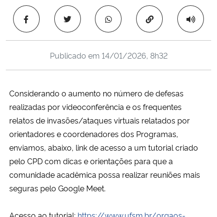
Ministério da Cidadania
Copiar para área 
Ministério da Saúde
Publicado em
14/01/2026, 8h32
Ministério de Minas e Energia
Ministério da Ciência, Tecnologia, Inovações e Comunicações
Considerando o aumento no número de defesas
realizadas por videoconferência e os frequentes
Ministério do Meio Ambiente
relatos de invasões/ataques virtuais relatados por
orientadores e coordenadores dos Programas,
Ministério do Turismo
enviamos, abaixo, link de acesso a um tutorial criado
pelo CPD com dicas e orientações para que a
Ministério do Desenvolvimento Regional
comunidade acadêmica possa realizar reuniões mais
seguras pelo Google Meet.
Controladoria-Geral da União
Ministério da Mulher, da Família e dos Direitos Humanos
Acesso ao tutorial:
https://www.ufsm.br/
orgaos-