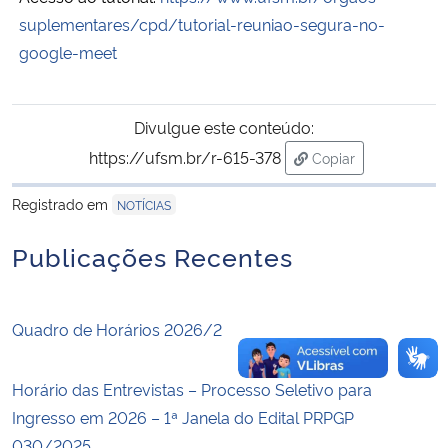
suplementares/cpd/
tutorial-reuniao-segura-no-
Secretaria-Geral
google-meet
Secretaria de Governo
Divulgue este conteúdo:
Gabinete de Segurança Institucional
https://ufsm.br/r-615-378
Copiar
para área de trans
Registrado em
NOTÍCIAS
Advocacia-Geral da União
Publicações Recentes
Banco Central do Brasil
Planalto
Quadro de Horários 2026/2
Horário das Entrevistas – Processo Seletivo para
Ingresso em 2026 – 1ª Janela do Edital PRPGP
030/2025