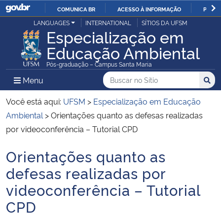
COMUNICA BR
ACESSO À INFORMAÇÃO
PARTI
Casa Civil
LANGUAGES
INTERNATIONAL
SÍTIOS DA UFSM
IR
Especialização em
PARA
Educação Ambiental
Ministério da Justiça e Segurança Pública
O
Pós-graduação – Campus Santa Maria
CONTEÚDO
Ministério da Defesa
Buscar no no Sítio
Busca
Busca:
Menu Principal do Sítio
Menu
Busc
Ministério das Relações Exteriores
Você está aqui:
UFSM
>
Especialização em Educação
Ambiental
>
Orientações quanto as defesas realizadas
Ministério da Economia
por videoconferência – Tutorial CPD
Orientações quanto as
Ministério da Infraestrutura
Início do conteúdo
defesas realizadas por
Ministério da Agricultura, Pecuária e Abastecimento
videoconferência – Tutorial
CPD
Ministério da Educação