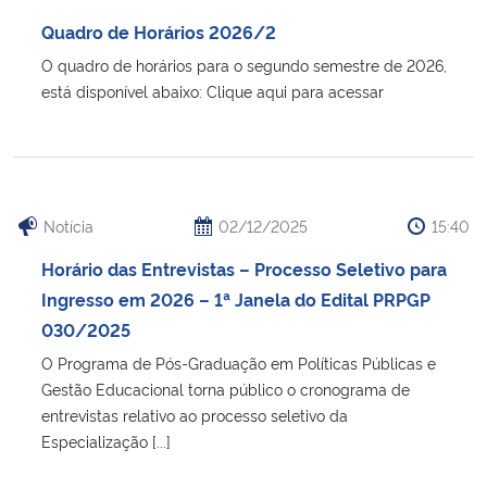
Ministério da Cidadania
Quadro de Horários 2026/2
O quadro de horários para o segundo semestre de 2026,
Ministério da Saúde
está disponível abaixo: Clique aqui para acessar
Ministério de Minas e Energia
Ministério da Ciência, Tecnologia, Inovações e Comunicações
Notícia
02/12/2025
15:40
Ministério do Meio Ambiente
Horário das Entrevistas – Processo Seletivo para
Ingresso em 2026 – 1ª Janela do Edital PRPGP
Ministério do Turismo
030/2025
O Programa de Pós-Graduação em Políticas Públicas e
Ministério do Desenvolvimento Regional
Gestão Educacional torna público o cronograma de
entrevistas relativo ao processo seletivo da
Controladoria-Geral da União
Especialização [...]
Ministério da Mulher, da Família e dos Direitos Humanos