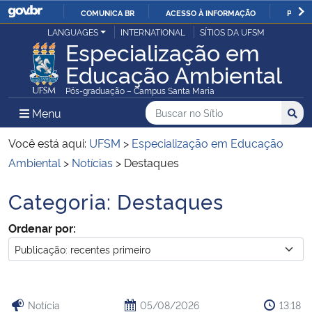
COMUNICA BR
ACESSO À INFORMAÇÃO
PARTI
Casa Civil
LANGUAGES
INTERNATIONAL
SÍTIOS DA UFSM
IR
Especialização em
PARA
Educação Ambiental
Ministério da Justiça e Segurança Pública
O
Pós-graduação – Campus Santa Maria
CONTEÚDO
Ministério da Defesa
Buscar no no Sítio
Busca
Busca:
Menu Principal do Sítio
Menu
Busc
Ministério das Relações Exteriores
Você está aqui:
UFSM
>
Especialização em Educação
Ambiental
>
Notícias
>
Destaques
Ministério da Economia
Categoria:
Destaques
Início do conteúdo
Ministério da Infraestrutura
Ordenar por:
Ministério da Agricultura, Pecuária e Abastecimento
Ministério da Educação
Notícia
05/08/2026
13:18