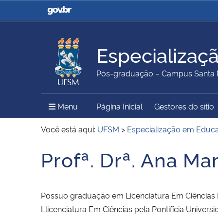
Casa Civil
Ministério da Justiça e
Segurança Pública
Especializaç
Ministério da Agricultura,
Ministério da Educação
Pós-graduação – Campus Santa 
Pecuária e Abastecimento
Menu Principal do Sítio
Menu
Página Inicial
Gestores do sítio
Ministério do Meio Ambiente
Ministério do Turismo
Você está aqui:
UFSM
>
Especialização em Educ
Profª. Drª. Ana Ma
Início do conteúdo
Secretaria de Governo
Gabinete de Segurança
Institucional
Possuo graduação em Licenciatura Em Ciências Ha
Llicenciatura Em Ciências pela Pontifícia Univer