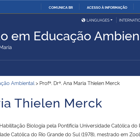
COMUNICA BR
ACESSO À INFORMAÇÃO
Ministério da Defesa
Ministério das Relações
Mini
IR
LANGUAGES
INTERNATI
Exteriores
PARA
ão em Educação Ambien
O
Ministério da Cidadania
Ministério da Saúde
Mini
CONTEÚDO
Maria
Ministério do
Controladoria-Geral da
Mini
Desenvolvimento Regional
União
Famí
ação Ambiental
>
Profª. Drª. Ana Maria Thielen Merck
Hum
ria Thielen Merck
Advocacia-Geral da União
Banco Central do Brasil
Plan
bilitação Biologia pela Pontifícia Universidade Católica do
sidade Católica do Rio Grande do Sul (1978), mestrado em Zoo