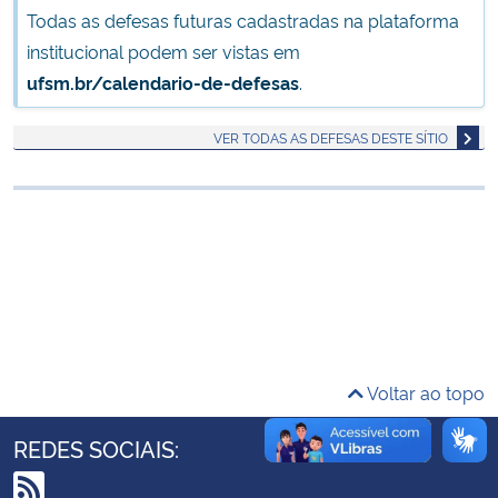
Todas as defesas futuras cadastradas na plataforma
Ministério da Cidadania
institucional podem ser vistas em
Ministério da Saúde
ufsm.br/calendario-de-defesas
.
Ministério de Minas e Energia
VER TODAS AS DEFESAS DESTE SÍTIO
Ministério da Ciência, Tecnologia, Inovações e Comunicações
Ministério do Meio Ambiente
Ministério do Turismo
Ministério do Desenvolvimento Regional
Voltar ao topo
Controladoria-Geral da União
REDES SOCIAIS:
Ministério da Mulher, da Família e dos Direitos Humanos