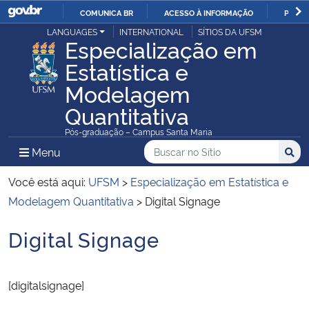
COMUNICA BR
ACESSO À INFORMAÇÃO
PARTI
Casa Civil
LANGUAGES
INTERNATIONAL
SÍTIOS DA UFSM
IR
Especialização em
PARA
Estatística e
Ministério da Justiça e Segurança Pública
O
Modelagem
CONTEÚDO
Ministério da Defesa
Quantitativa
Pós-graduação – Campus Santa Maria
Ministério das Relações Exteriores
Buscar no no Sítio
Busca
Busca:
Menu Principal do Sítio
Menu
Busc
Ministério da Economia
Você está aqui:
UFSM
>
Especialização em Estatística e
Modelagem Quantitativa
>
Digital Signage
Ministério da Infraestrutura
Digital Signage
Início do conteúdo
Ministério da Agricultura, Pecuária e Abastecimento
[digitalsignage]
Ministério da Educação