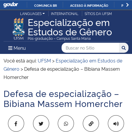
COMUNICA BR
ACESSO À INFORMAÇÃO
PARTI
Casa Civil
LANGUAGES
INTERNATIONAL
SÍTIOS DA UFSM
IR
Especialização em
PARA
Estudos de Gênero
Ministério da Justiça e Segurança Pública
O
Pós-graduação – Campus Santa Maria
CONTEÚDO
Ministério da Defesa
Buscar no no Sítio
Busca
Busca:
Menu Principal do Sítio
Menu
Busc
Ministério das Relações Exteriores
Você está aqui:
UFSM
>
Especialização em Estudos de
Gênero
>
Defesa de especialização – Bibiana Massem
Ministério da Economia
Homercher
Defesa de especialização –
Ministério da Infraestrutura
Início do conteúdo
Bibiana Massem Homercher
Ministério da Agricultura, Pecuária e Abastecimento
Ministério da Educação
Copiar para área 