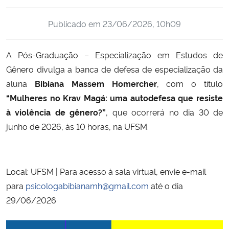
Ministério da Cidadania
Publicado em
23/06/2026, 10h09
Ministério da Saúde
A
Pós-Graduação – Especialização em Estudos de
Ministério de Minas e Energia
Gênero
divulga a banca de defesa de especialização da
aluna
Bibiana Massem Homercher
, com o título
Ministério da Ciência, Tecnologia, Inovações e Comunicações
“Mulheres no Krav Magá: uma autodefesa que resiste
à violência de gênero?”
, que ocorrerá no dia 30 de
Ministério do Meio Ambiente
junho de 2026, às 10 horas, na UFSM.
Ministério do Turismo
Local: UFSM | Para acesso à sala virtual, envie e-mail
Ministério do Desenvolvimento Regional
para
psicologabibianamh@gmail.com
até o dia
Controladoria-Geral da União
29/06/2026
Ministério da Mulher, da Família e dos Direitos Humanos