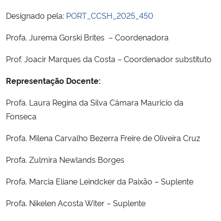
Ministério da Cidadania
Designado pela:
PORT_CCSH_2025_450
Ministério da Saúde
Profa. Jurema Gorski Brites – Coordenadora
Prof. Joacir Marques da Costa – Coordenador substituto
Ministério de Minas e Energia
Representação Docente:
Ministério da Ciência, Tecnologia, Inovações e Comunicações
Profa. Laura Regina da Silva Câmara Mauricio da
Ministério do Meio Ambiente
Fonseca
Profa. Milena Carvalho Bezerra Freire de Oliveira Cruz
Ministério do Turismo
Profa. Zulmira Newlands Borges
Ministério do Desenvolvimento Regional
Profa. Marcia Eliane Leindcker da Paixão – Suplente
Controladoria-Geral da União
Profa. Nikelen Acosta Witer – Suplente
Ministério da Mulher, da Família e dos Direitos Humanos