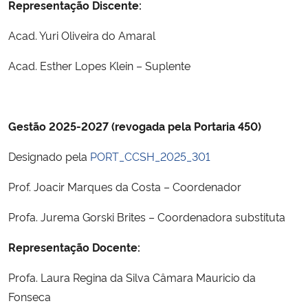
Representação Discente:
Secretaria-Geral
Acad. Yuri Oliveira do Amaral
Acad. Esther Lopes Klein – Suplente
Secretaria de Governo
Gabinete de Segurança Institucional
Gestão 2025-2027 (revogada pela Portaria 450)
Advocacia-Geral da União
Designado pela
PORT_CCSH_2025_301
Banco Central do Brasil
Prof. Joacir Marques da Costa – Coordenador
Planalto
Profa. Jurema Gorski Brites – Coordenadora substituta
Representação Docente:
Profa. Laura Regina da Silva Câmara Mauricio da
Fonseca