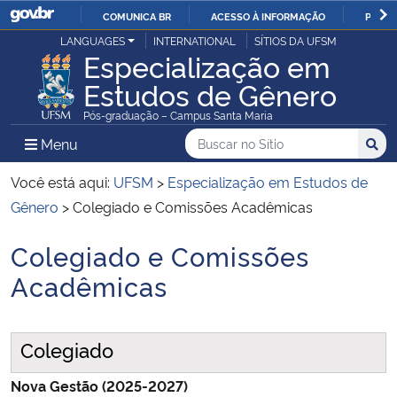
COMUNICA BR
ACESSO À INFORMAÇÃO
PARTI
Casa Civil
LANGUAGES
INTERNATIONAL
SÍTIOS DA UFSM
IR
Especialização em
PARA
Estudos de Gênero
Ministério da Justiça e Segurança Pública
O
Pós-graduação – Campus Santa Maria
CONTEÚDO
Ministério da Defesa
Buscar no no Sítio
Busca
Busca:
Menu Principal do Sítio
Menu
Busc
Ministério das Relações Exteriores
Você está aqui:
UFSM
>
Especialização em Estudos de
Gênero
>
Colegiado e Comissões Acadêmicas
Ministério da Economia
Colegiado e Comissões
Início do conteúdo
Ministério da Infraestrutura
Acadêmicas
Ministério da Agricultura, Pecuária e Abastecimento
Colegiado
Ministério da Educação
Nova Gestão (2025-2027)