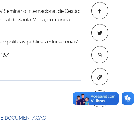
V Seminário Internacional de Gestão
eral de Santa Maria, comunica
e políticas públicas educacionais”.
016/
Copiar para áre
e transferência
 DE DOCUMENTAÇÃO