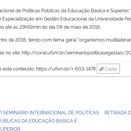
ional de Políticas Públicas da Educação Básica e Superior, 
Especialização em Gestão Educacional da Universidade Fed
o até às 23h59min do dia 09 de maio de 2016.
nho de 2016, tendo com tema geral “organismos multilaterais 
no site: http://coral.ufsm.br/seminariopoliticasegestao/2
e este conteúdo:
https://ufsm.br/r-603-1478
Copiar
para área d
I SEMINÁRIO INTERNACIONAL DE POLÍTICAS
RETIRADA
PÚBLICAS DA EDUCAÇÃO BÁSICA E
SUPERIOR