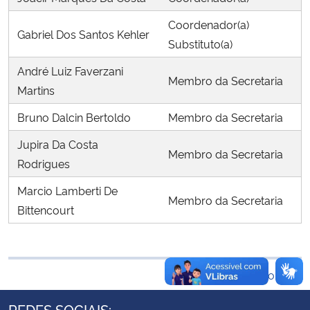
Ministério da Cidadania
Coordenador(a)
Gabriel Dos Santos Kehler
Substituto(a)
Ministério da Saúde
André Luiz Faverzani
Membro da Secretaria
Ministério de Minas e Energia
Martins
Bruno Dalcin Bertoldo
Membro da Secretaria
Ministério da Ciência, Tecnologia, Inovações e Comunicações
Jupira Da Costa
Membro da Secretaria
Ministério do Meio Ambiente
Rodrigues
Marcio Lamberti De
Ministério do Turismo
Membro da Secretaria
Bittencourt
Ministério do Desenvolvimento Regional
Controladoria-Geral da União
Voltar ao topo
Ministério da Mulher, da Família e dos Direitos Humanos
REDES SOCIAIS: