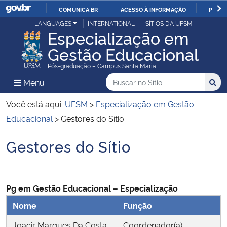
COMUNICA BR
ACESSO À INFORMAÇÃO
PARTI
Casa Civil
LANGUAGES
INTERNATIONAL
SÍTIOS DA UFSM
IR
Especialização em
PARA
Gestão Educacional
Ministério da Justiça e Segurança Pública
O
Pós-graduação – Campus Santa Maria
CONTEÚDO
Ministério da Defesa
Buscar no no Sítio
Busca
Busca:
Menu Principal do Sítio
Menu
Busc
Ministério das Relações Exteriores
Você está aqui:
UFSM
>
Especialização em Gestão
Educacional
>
Gestores do Sítio
Ministério da Economia
Gestores do Sítio
Início do conteúdo
Ministério da Infraestrutura
Ministério da Agricultura, Pecuária e Abastecimento
Pg em Gestão Educacional – Especialização
Nome
Função
Ministério da Educação
Joacir Marques Da Costa
Coordenador(a)