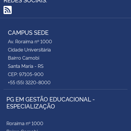
Secretaria-Geral
RSS
Secretaria de Governo
CAMPUS SEDE
Av. Roraima nº 1000
Gabinete de Segurança Institucional
Cidade Universitária
Bairro Camobi
Advocacia-Geral da União
Santa Maria - RS
CEP: 97105-900
Banco Central do Brasil
+55 (55) 3220-8000
Planalto
PG EM GESTÃO EDUCACIONAL -
ESPECIALIZAÇÃO
Roraima nº 1000