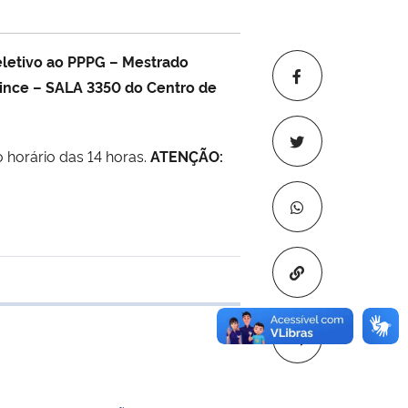
seletivo ao PPPG – Mestrado
 Lince – SALA 3350 do Centro de
 horário das 14 horas.
ATENÇÃO:
Copiar para áre
e transferência