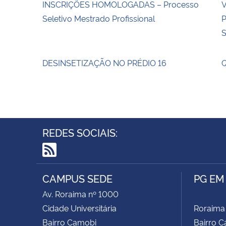
INSCRIÇÕES HOMOLOGADAS – Processo
V
Seletivo Mestrado Profissional
DESINSETIZAÇÃO NO PRÉDIO 16
Q
REDES SOCIAIS:
RSS
CAMPUS SEDE
PG EM
Av. Roraima nº 1000
Cidade Universitária
Roraima
Bairro Camobi
Bairro 