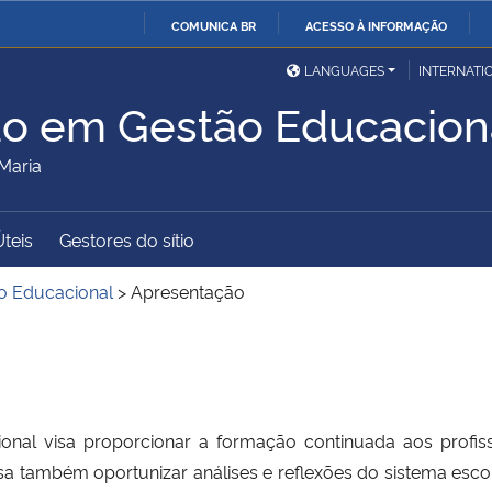
COMUNICA BR
ACESSO À INFORMAÇÃO
Ministério da Defesa
Ministério das Relações
Mini
IR
LANGUAGES
INTERNATI
Exteriores
PARA
ão em Gestão Educacion
O
Ministério da Cidadania
Ministério da Saúde
Mini
CONTEÚDO
Maria
Úteis
Gestores do sítio
Ministério do
Controladoria-Geral da
Mini
Desenvolvimento Regional
União
Famí
ão Educacional
>
Apresentação
Hum
Advocacia-Geral da União
Banco Central do Brasil
Plan
onal visa proporcionar a formação continuada aos profis
sa também oportunizar análises e reflexões do sistema esco