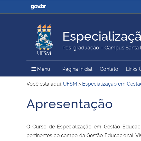
Casa Civil
Ministério da Justiça e
Segurança Pública
Especializaç
Ministério da Agricultura,
Ministério da Educação
Pós-graduação – Campus Santa 
Pecuária e Abastecimento
Menu Principal do Sítio
Menu
Página Inicial
Contato
Links 
Ministério do Meio Ambiente
Ministério do Turismo
Você está aqui:
UFSM
>
Especialização em Gest
Apresentação
Início do conteúdo
Secretaria de Governo
Gabinete de Segurança
Institucional
O Curso de Especialização em Gestão Educaci
pertinentes ao campo da Gestão Educacional. Vi