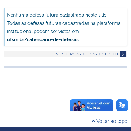
Ministério da Cidadania
Nenhuma defesa futura cadastrada neste sítio.
Ministério da Saúde
Todas as defesas futuras cadastradas na plataforma
institucional podem ser vistas em
Ministério de Minas e Energia
ufsm.br/calendario-de-defesas
.
Ministério da Ciência, Tecnologia, Inovações e Comunicações
VER TODAS AS DEFESAS DESTE SÍTIO
Ministério do Meio Ambiente
Ministério do Turismo
Ministério do Desenvolvimento Regional
Controladoria-Geral da União
Voltar ao topo
Ministério da Mulher, da Família e dos Direitos Humanos