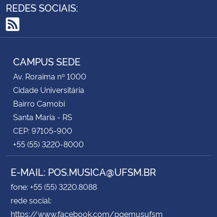
REDES SOCIAIS:
Secretaria-Geral
RSS
Secretaria de Governo
CAMPUS SEDE
Gabinete de Segurança Institucional
Av. Roraima nº 1000
Cidade Universitária
Advocacia-Geral da União
Bairro Camobi
Santa Maria - RS
Banco Central do Brasil
CEP: 97105-900
+55 (55) 3220-8000
Planalto
E-MAIL: POS.MUSICA@UFSM.BR
fone: +55 (55) 3220.8088
rede social:
https://www.facebook.com/pgemusufsm