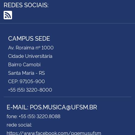
REDES SOCIAIS:
Secretaria-Geral
RSS
Secretaria de Governo
CAMPUS SEDE
Gabinete de Segurança Institucional
Av. Roraima nº 1000
Cidade Universitária
Advocacia-Geral da União
Bairro Camobi
Santa Maria - RS
Banco Central do Brasil
CEP: 97105-900
+55 (55) 3220-8000
Planalto
E-MAIL: POS.MUSICA@UFSM.BR
fone: +55 (55) 3220.8088
rede social:
https://www.facebook.com/pgemusufsm