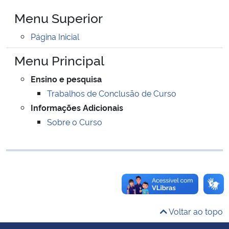
Ministério da Cidadania
Menu Superior
Página Inicial
Ministério da Saúde
Menu Principal
Ministério de Minas e Energia
Ensino e pesquisa
Ministério da Ciência, Tecnologia, Inovações e Comunicações
Trabalhos de Conclusão de Curso
Informações Adicionais
Ministério do Meio Ambiente
Sobre o Curso
Ministério do Turismo
Ministério do Desenvolvimento Regional
Controladoria-Geral da União
Voltar ao topo
Ministério da Mulher, da Família e dos Direitos Humanos