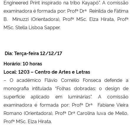
Engineered Print inspirado na tribo Kayapó
”.
A comissão
examinadora é formada por:
Profª Drª Reinilda
de Fátima
Secretaria-Geral
B.
Minuzzi (Orientadora), Profª MSc. Elza Hirata,
Profª
MSc. Stella Lisboa Sapper.
Secretaria de Governo
Gabinete de Segurança Institucional
Dia: Terça-feira 12/12/17
Advocacia-Geral da União
Horário: 10 horas
Local: 1203 – Centro de Artes e Letras
Banco Central do Brasil
– O acadêmico Flávio Cornélio Fonseca defende a
monografia intitulada “F
olhas dobradas: o design de
Planalto
superfície aplicado em luminárias”.
A comissão
examinadora é formada por:
Profª Drª Fabiane Vieira
Romano (Orientadora),
Profª Drª
Carolina Iuva de Mello,
Profª MSc.
Elza Hirata.