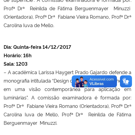
Profª Drª Reinilda
de Fátima Berguenmayer
Minuzzi
(Orientadora), Profª Drª Fabiane Vieira Romano,
Profª Drª
Carolina Iuva de Mello.
Dia: Quinta-feira 14/12/2017
Horário: 16h
Sala: 1203
– A acadêmica
Larissa Haygert Prado Gajardo defende a
monografia intitulada “
D
esign de superfície: a marchetaria
em uma visão contemporânea para aplicação em
luminárias”.
A comissão examinadora é formada por:
Profª Drª Fabiane Vieira Romano (Orientadora),
Profª Drª
Carolina Iuva de Mello,
Profª Drª Reinilda
de Fátima
Berguenmayer
Minuzzi.