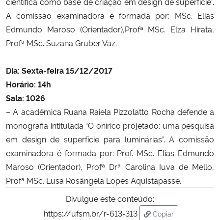
científica como base de criação em design de superfície”.
A comissão examinadora é formada por:
MSc. Elias
Edmundo Maroso (Orientador),Profª MSc. Elza Hirata,
Profª MSc. Suzana Gruber Vaz.
Dia: Sexta-feira 15/12/2017
Horário: 14h
Sala: 1026
– A acadêmica Ruana Raiela Pizzolatto Rocha defende a
monografia intitulada “
O onírico projetado: uma pesquisa
em design de superfície para luminárias”.
A comissão
examinadora é formada por:
Prof. MSc. Elias Edmundo
Maroso (Orientador),
Profª Drª Carolina Iuva de Mello,
Profª MSc. Lusa Ros
ângela Lopes Aquistapasse.
Divulgue este conteúdo:
https://ufsm.br/r-613-313
Copiar