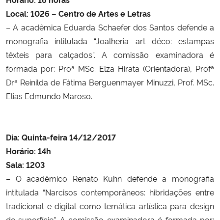
Local:
1026 – Centro de Artes e Letras
– A acadêmica Eduarda Schaefer dos Santos defende a
monografia intitulada “J
oalheria art déco: estampas
têxteis para calçados”.
A comissão examinadora é
formada por:
Proª MSc. Elza Hirata (Orientadora),
Profª
Drª Reinilda de Fátima Berguenmayer Minuzzi,
Prof. MSc.
Elias Edmundo Maroso.
Dia: Quinta-feira 14/12/2017
Horário: 14h
Sala: 1203
– O acadêmico Renato Kuhn defende a monografia
intitulada
“N
arcisos contemporâneos: hibridações entre
tradicional e digital como temática artística para design
de superfície”.
A comissão examinadora é formada por: