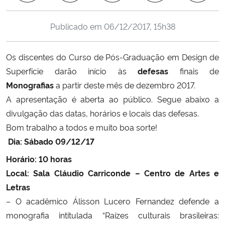
Ministério da Cidadania
Publicado em
06/12/2017, 15h38
Ministério da Saúde
Os discentes do Curso de Pós-Graduação em Design de
Ministério de Minas e Energia
Superfície darão início às
defesas
finais de
Monografias
a partir deste mês de dezembro 2017.
Ministério da Ciência, Tecnologia, Inovações e Comunicações
A apresentação é aberta ao público. Segue abaixo a
divulgação das datas, horários e locais das defesas.
Ministério do Meio Ambiente
Bom trabalho a todos e muito boa sorte!
Dia: Sábado 09/12/17
Ministério do Turismo
Horário: 10 horas
Ministério do Desenvolvimento Regional
Local: Sala Cláudio Carriconde – Centro de Artes e
Letras
Controladoria-Geral da União
– O acadêmico Álisson Lucero Fernandez defende a
monografia intitulada
“R
aízes culturais brasileiras:
Ministério da Mulher, da Família e dos Direitos Humanos