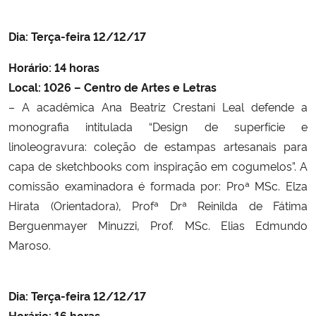
Dia: Terça-feira 12/12/17
Horário:
14 horas
Local: 1026 – Centro de Artes e Letras
– A acadêmica Ana Beatriz Crestani Leal defende a
monografia intitulada “D
esign de superfície e
linoleogravura: coleção de estampas artesanais para
capa de sketchbooks com inspiração em cogumelos”.
A
comissão examinadora é formada por:
Proª MSc. Elza
Hirata (Orientadora),
Profª Drª Reinilda de Fátima
Berguenmayer Minuzzi,
Prof. MSc. Elias Edmundo
Maroso.
Dia: Terça-feira 12/12/17
Horário:
16 horas