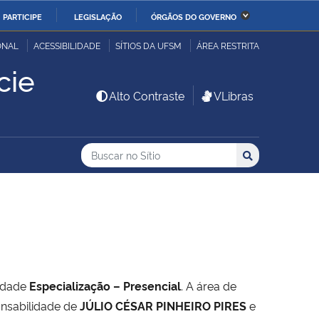
PARTICIPE
LEGISLAÇÃO
ÓRGÃOS DO GOVERNO
stério da Economia
Ministério da Infraestrutura
ONAL
ACESSIBILIDADE
SÍTIOS DA UFSM
ÁREA RESTRITA
cie
stério de Minas e Energia
Ministério da Ciência,
Alto Contraste
VLibras
Tecnologia, Inovações e
Comunicações
Buscar no no Sítio
Busca
Busca:
Buscar
stério da Mulher, da
Secretaria-Geral
lia e dos Direitos
anos
alto
idade
Especialização – Presencial
. A área de
onsabilidade de
JÚLIO CÉSAR PINHEIRO PIRES
e