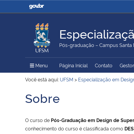
Casa Civil
Ministério da Justiça e
Segurança Pública
Especializaç
Ministério da Agricultura,
Ministério da Educação
Pós-graduação – Campus Santa 
Pecuária e Abastecimento
Menu Principal do Sítio
Menu
Página Inicial
Contato
Gestor
Ministério do Meio Ambiente
Ministério do Turismo
Você está aqui:
UFSM
>
Especialização em Design
Sobre
Início do conteúdo
Secretaria de Governo
Gabinete de Segurança
Institucional
O curso de
Pós-Graduação em Design de Super
conhecimento do curso é classificada como
DES