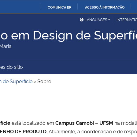
COMUNICA BR
ACESSO À INFORMAÇÃO
Ministério da Defesa
Ministério das Relações
Mini
IR
LANGUAGES
INTERNATI
Exteriores
PARA
ão em Design de Superfí
O
Ministério da Cidadania
Ministério da Saúde
Mini
CONTEÚDO
Maria
es do sítio
Ministério do
Controladoria-Geral da
Mini
Desenvolvimento Regional
União
Famí
 de Superfície
>
Sobre
Hum
Advocacia-Geral da União
Banco Central do Brasil
Plan
fície
está localizado em
Campus Camobi – UFSM
na modal
ENHO DE PRODUTO
. Atualmente, a coordenação é de resp