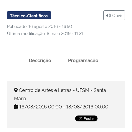
Ministério da Cidadania
Ouvir
Técnico-Científicos
Ministério da Saúde
Publicado: 16 agosto 2016 - 16:50
Última modificação: 8 maio 2019 - 11:31
Ministério de Minas e Energia
Ministério da Ciência, Tecnologia, Inovações e Comunicações
Descrição
Programação
Ministério do Meio Ambiente
Ministério do Turismo
Centro de Artes e Letras - UFSM - Santa
Maria
Ministério do Desenvolvimento Regional
16/08/2016 00:00 - 18/08/2016 00:00
Controladoria-Geral da União
Ministério da Mulher, da Família e dos Direitos Humanos