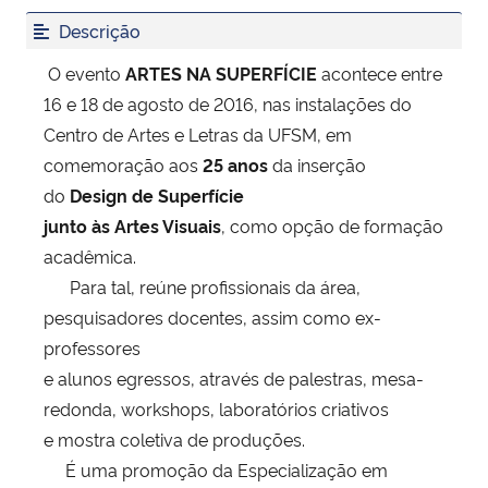
Descrição
Secretaria-Geral
O evento
ARTES NA SUPERFÍCIE
acontece entre
16 e 18 de agosto de 2016, nas instalações do
Secretaria de Governo
Centro de Artes e Letras da UFSM, em
comemoração aos
25 anos
da inserção
Gabinete de Segurança Institucional
do
Design de Superfície
junto às Artes Visuais
, como opção de formação
Advocacia-Geral da União
acadêmica.
Banco Central do Brasil
Para tal, reúne profissionais da área,
pesquisadores docentes, assim como ex-
Planalto
professores
e alunos egressos, através de palestras, mesa-
redonda, workshops, laboratórios criativos
e mostra coletiva de produções.
É uma promoção da Especialização em