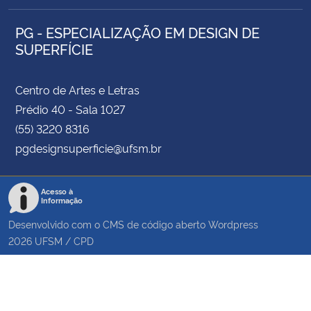
PG - ESPECIALIZAÇÃO EM DESIGN DE
SUPERFÍCIE
Centro de Artes e Letras
Prédio 40 - Sala 1027
(55) 3220 8316
pgdesignsuperficie@ufsm.br
Acesso à
Informação
Desenvolvido com o CMS de código aberto
Wordpress
2026
UFSM
/
CPD