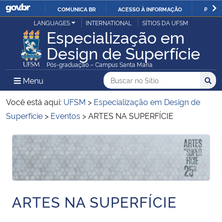
COMUNICA BR
ACESSO À INFORMAÇÃO
PARTI
Casa Civil
LANGUAGES
INTERNATIONAL
SÍTIOS DA UFSM
IR
Especialização em
PARA
Design de Superfície
Ministério da Justiça e Segurança Pública
O
Pós-graduação – Campus Santa Maria
CONTEÚDO
Ministério da Defesa
Buscar no no Sítio
Busca
Busca:
Menu Principal do Sítio
Menu
Busc
Ministério das Relações Exteriores
Você está aqui:
UFSM
>
Especialização em Design de
Superfície
>
Eventos
>
ARTES NA SUPERFÍCIE
Ministério da Economia
Início do conteúdo
Início do conteúdo
Ministério da Infraestrutura
Ministério da Agricultura, Pecuária e Abastecimento
ARTES NA SUPERFÍCIE
Ministério da Educação