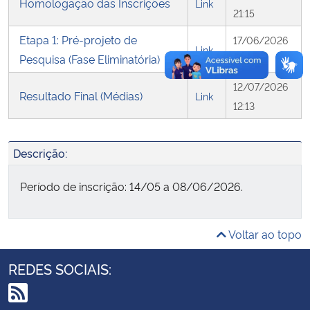
Homologação das Inscrições
Link
21:15
Secretaria-Geral
Etapa 1: Pré-projeto de
17/06/2026
Link
Pesquisa (Fase Eliminatória)
10:10
Secretaria de Governo
12/07/2026
Resultado Final (Médias)
Link
Gabinete de Segurança Institucional
12:13
Advocacia-Geral da União
Descrição:
Banco Central do Brasil
Período de inscrição: 14/05 a 08/06/2026.
Planalto
Voltar ao topo
REDES SOCIAIS: