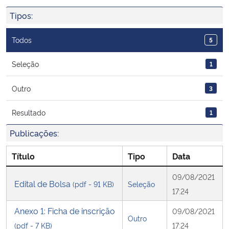
Ministério da Cidadania
Tipos:
Ministério da Saúde
Todos
5
Ministério de Minas e Energia
Seleção
1
Outro
3
Ministério da Ciência, Tecnologia, Inovações e Comunicações
Resultado
1
Ministério do Meio Ambiente
Publicações:
Ministério do Turismo
Título
Tipo
Data
Ministério do Desenvolvimento Regional
09/08/2021
Edital de Bolsa
(pdf - 91 KB)
Seleção
17:24
Controladoria-Geral da União
Anexo 1: Ficha de inscrição
09/08/2021
Outro
(pdf - 7 KB)
17:24
Ministério da Mulher, da Família e dos Direitos Humanos