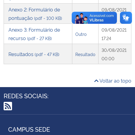
Anexo 2: Formulário de
09/08/2021
Outro
Secretaria-Geral
pontuação
(pdf - 100 KB)
17:24
Anexo 3: Formulário de
09/08/2021
Secretaria de Governo
Outro
recurso
(pdf - 27 KB)
17:24
Gabinete de Segurança Institucional
30/08/2021
Resultados
(pdf - 47 KB)
Resultado
00:00
Advocacia-Geral da União
Banco Central do Brasil
Voltar ao topo
Planalto
REDES SOCIAIS:
RSS
CAMPUS SEDE