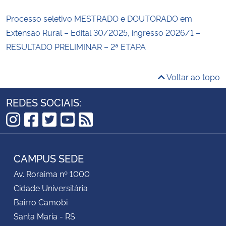
Processo seletivo MESTRADO e DOUTORADO em
Extensão Rural – Edital 30/2025, ingresso 2026/1 –
RESULTADO PRELIMINAR – 2ª ETAPA
Voltar ao topo
REDES SOCIAIS:
Instagram
Facebook
Twitter
YouTube
RSS
CAMPUS SEDE
Av. Roraima nº 1000
Cidade Universitária
Bairro Camobi
Santa Maria - RS