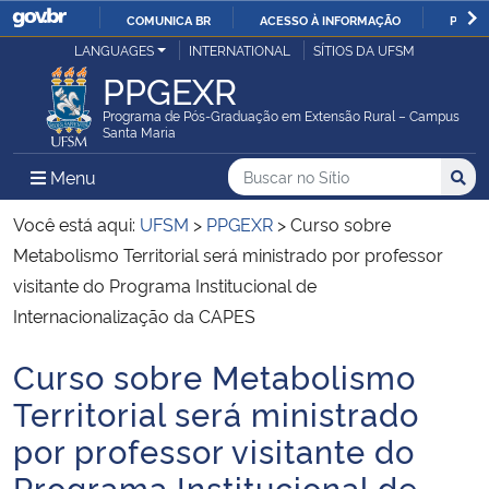
COMUNICA BR
ACESSO À INFORMAÇÃO
PARTI
Casa Civil
LANGUAGES
INTERNATIONAL
SÍTIOS DA UFSM
IR
PPGEXR
PARA
Ministério da Justiça e Segurança Pública
O
Programa de Pós-Graduação em Extensão Rural – Campus
Santa Maria
CONTEÚDO
Ministério da Defesa
Buscar no no Sítio
Busca
Busca:
Menu Principal do Sítio
Menu
Busc
Ministério das Relações Exteriores
Você está aqui:
UFSM
>
PPGEXR
>
Curso sobre
Metabolismo Territorial será ministrado por professor
Ministério da Economia
visitante do Programa Institucional de
Internacionalização da CAPES
Ministério da Infraestrutura
Curso sobre Metabolismo
Início do conteúdo
Ministério da Agricultura, Pecuária e Abastecimento
Territorial será ministrado
por professor visitante do
Ministério da Educação
Programa Institucional de