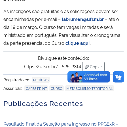
As inscrições são gratuitas e as solicitações devem ser
encaminhadas por e-mail –
labrumen@ufsm.br
– até o
dia 19 de março. O curso tem vagas limitadas e será
ministrado em português. Para visualizar o cronograma
da parte presencial do Curso
clique aqui
.
Divulgue este conteúdo:
https://ufsm.br/r-525-2314
Copiar
para área de tran
Registrado em
NOTÍCIAS
,
,
Assunto(s):
CAPES PRINT
CURSO
METABOLISMO TERRITORIAL
Publicações Recentes
Resultado Final da Seleção para Ingresso no PPGExR –