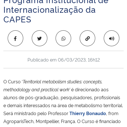
Ministério da Cidadania
Internacionalização da
CAPES
Ministério da Saúde
Ministério de Minas e Energia
Copiar para área 
Ministério da Ciência, Tecnologia, Inovações e Comunicações
Publicado em
06/03/2023, 16h12
Ministério do Meio Ambiente
Ministério do Turismo
O Curso ‘
Territorial metabolism studies: concepts,
methodology and practical work’
é direcionado aos
Ministério do Desenvolvimento Regional
alunos de pós-graduação, pesquisadores, profissionais
e demais interessados na área de metabolismo territorial.
Controladoria-Geral da União
Será ministrado pelo Professor
Thierry Bonaudo
, from
AgroparisTech, Montpellier, França. O Curso é financiado
Ministério da Mulher, da Família e dos Direitos Humanos