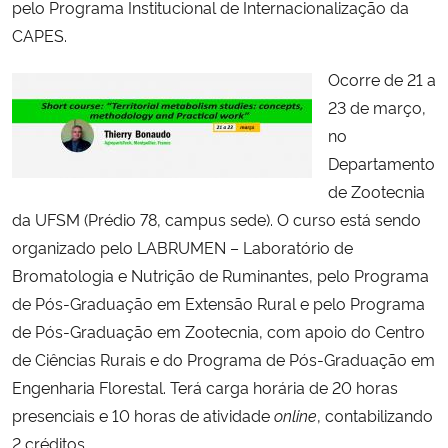
pelo Programa Institucional de Internacionalização da
CAPES.
Secretaria-Geral
Ocorre de 21 a
Secretaria de Governo
23 de março,
no
Gabinete de Segurança Institucional
Departamento
de Zootecnia
Advocacia-Geral da União
da UFSM (Prédio 78, campus sede). O curso está sendo
organizado pelo LABRUMEN – Laboratório de
Banco Central do Brasil
Bromatologia e Nutrição de Ruminantes, pelo Programa
de Pós-Graduação em Extensão Rural e pelo Programa
Planalto
de Pós-Graduação em Zootecnia, com apoio do Centro
de Ciências Rurais e do Programa de Pós-Graduação em
Engenharia Florestal. Terá carga horária de 20 horas
presenciais e 10 horas de atividade
online
, contabilizando
2 créditos.